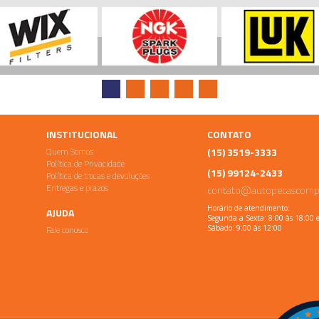
INSTITUCIONAL
CONTATO
Quem Somos
(15) 3519-3333
Política de Privacidade
(15) 99124-2433
Política de trocas e devoluções
Entregas e prazos
contato@autopecascomp
Horário de atendimento:
AJUDA
Segunda a Sexta: 8:00 às 18:00 
Fale conosco
Sábado: 9:00 às 12:00