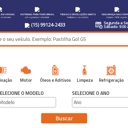
A EM VENDAS
ENTREGAS PARA TODO BRASIL
TROCAS E DEVOLUÇÕES GRATIS
SEGURANÇA NAS COMP
s no mercado
com segurança e velocidade
Facilitamos o seu retorno
Compras 100% seguras
Segunda a Sex
(15) 99124-2433
Sábado: 9:00 
inação
Motor
Óleos e Aditivos
Limpeza
Refrigeração
ELECIONE O MODELO
SELECIONE O ANO
Buscar