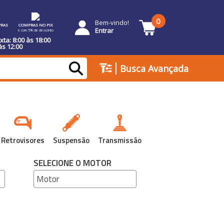
0
Bem-vindo!
RAS
COMPRAS NO PIX
Entrar
e com 5% de desconto
ta: 8:00 às 18:00
às 12:00
|
Busca Avançada
Retrovisores
Suspensão
Transmissão
SELECIONE O MOTOR