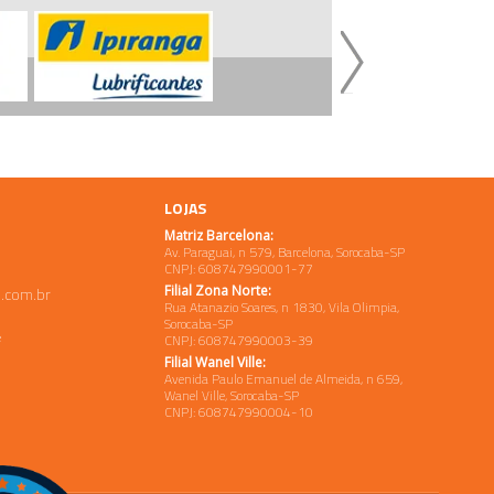
LOJAS
Matriz Barcelona:
Av. Paraguai, n 579, Barcelona, Sorocaba-SP
CNPJ: 608747990001-77
Filial Zona Norte:
.com.br
Rua Atanazio Soares, n 1830, Vila Olimpia,
Sorocaba-SP
e
CNPJ: 608747990003-39
Filial Wanel Ville:
Avenida Paulo Emanuel de Almeida, n 659,
Wanel Ville, Sorocaba-SP
CNPJ: 608747990004-10