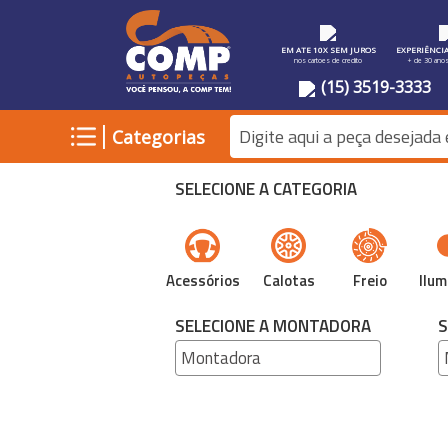
EM ATE 10X SEM JUROS
EXPERIÊNCI
nos cartoes de credito
+ de 30 ano
(15) 3519-3333
|
Categorias
SELECIONE A CATEGORIA
Acessórios
Calotas
Freio
Ilum
SELECIONE A MONTADORA
S