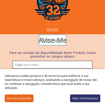
SELOS
Avise-Me
Para ser avisado da disponibilidade deste Produto, basta
preencher os campos abaixo.
Os preços e condições de pagamento são válidos
Utilizamos cookies propios e de terceiros para melhorar a sua
somente em compras realizadas no site. Nas lojas físicas,
experiência e nossos serviços, analisando a navegação de nosso site.
Ao continuar a navegação, consideramos que você aceite a sua
os preços, condições de pagamento e processos são
utilização.
diferentes.
Sim. Eu concordo
Mais informações
Os preços podem sofrer alterações sem aviso prévio
Ínicio
Categorias
Carrinho
Perfil
Whatsapp