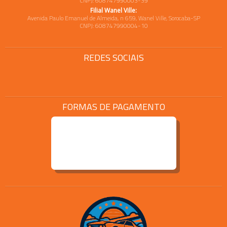
CNPJ: 608747990003-39
Filial Wanel Ville:
Avenida Paulo Emanuel de Almeida, n 659, Wanel Ville, Sorocaba-SP
CNPJ: 608747990004-10
REDES SOCIAIS
FORMAS DE PAGAMENTO