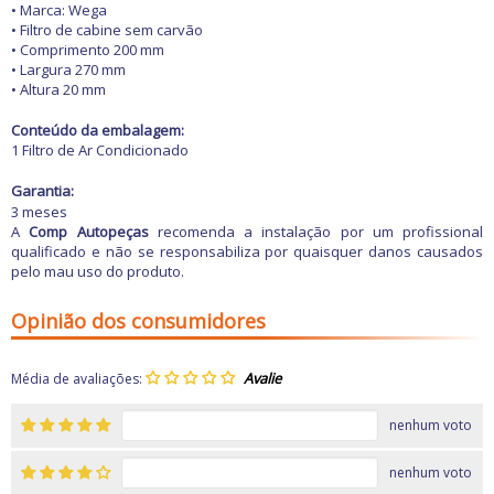
Freio
• Marca: Wega
GPS e Acessórios
• Filtro de cabine sem carvão
Ignição
• Comprimento 200 mm
Injeção
• Largura 270 mm
Latarias e Acessórios
• Altura 20 mm
Maçanetas e Fechaduras
Máquinas e Ferramentas
Conteúdo da embalagem:
Motocicletas
1 Filtro de Ar Condicionado
Motor
Óleos e Aditivos
Garantia:
Ofertas
3 meses
Produtos de limpeza
A
Comp Autopeças
recomenda a instalação por um profissional
Refrigeração
qualificado e não se responsabiliza por quaisquer danos causados
pelo mau uso do produto.
Rodas e Pneus
Sons e Vídeos
Suspensão
Opinião dos consumidores
Transmissão
Média de avaliações:
nenhum voto
nenhum voto