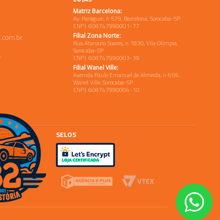
Matriz Barcelona:
Av. Paraguai, n 579, Barcelona, Sorocaba-SP
CNPJ: 608747990001-77
Filial Zona Norte:
.com.br
Rua Atanazio Soares, n 1830, Vila Olimpia,
Sorocaba-SP
e
CNPJ: 608747990003-39
Filial Wanel Ville:
Avenida Paulo Emanuel de Almeida, n 659,
Wanel Ville, Sorocaba-SP
CNPJ: 608747990004-10
SELOS