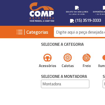
EM ATE 10X SEM JUROS
EXPERIÊNCI
nos cartoes de credito
+ de 30 ano
(15) 3519-3333
|
Categorias
SELECIONE A CATEGORIA
Acessórios
Calotas
Freio
Ilum
SELECIONE A MONTADORA
S