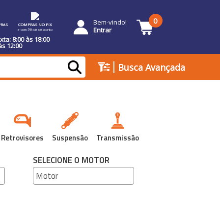
0
Bem-vindo!
RAS
COMPRAS NO PIX
Entrar
e com 5% de desconto
ta: 8:00 às 18:00
às 12:00
|
Busca Avançada
Retrovisores
Suspensão
Transmissão
SELECIONE O MOTOR