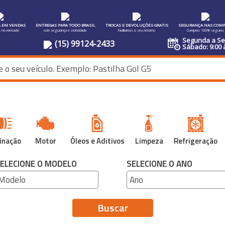
A EM VENDAS
ENTREGAS PARA TODO BRASIL
TROCAS E DEVOLUÇÕES GRATIS
SEGURANÇA NAS COMP
s no mercado
com segurança e velocidade
Facilitamos o seu retorno
Compras 100% seguras
Segunda a Sex
(15) 99124-2433
Sábado: 9:00 
inação
Motor
Óleos e Aditivos
Limpeza
Refrigeração
ELECIONE O MODELO
SELECIONE O ANO
Buscar