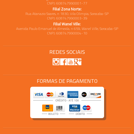
CNPJ: 608747990001-77
Filial Zona Norte:
Rua Atanazio Soares, n 1830, Vila Olimpia, Sorocaba-SP
CNPJ: 608747990003-39
Filial Wanel Ville:
Avenida Paulo Emanuel de Almeida, n 659, Wanel Ville, Sorocaba-SP
CNPJ: 608747990004-10
REDES SOCIAIS
FORMAS DE PAGAMENTO