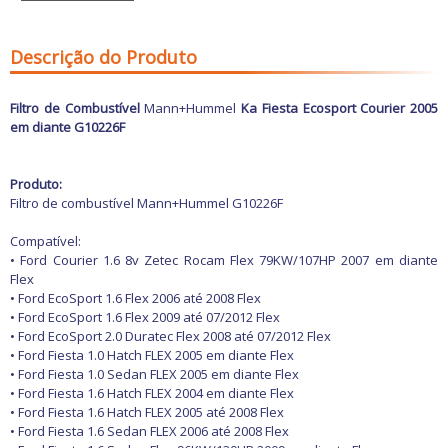
Freio
GPS e Acessórios
Ignição
Descrição do Produto
Injeção
Latarias e Acessórios
Maçanetas e Fechaduras
Filtro de Combustível
Mann+Hummel
Ka Fiesta Ecosport Courier 2005
Máquinas e Ferramentas
em diante G10226F
Motocicletas
Motor
Óleos e Aditivos
Produto:
Ofertas
Filtro de combustível Mann+Hummel G10226F
Produtos de limpeza
Refrigeração
Compatível:
Rodas e Pneus
•
Ford
Courier 1.6 8v Zetec Rocam Flex 79KW/107HP 2007 em diante
Sons e Vídeos
Flex
Suspensão
•
Ford
EcoSport 1.6 Flex 2006 até 2008 Flex
Transmissão
•
Ford
EcoSport 1.6 Flex 2009 até 07/2012 Flex
•
Ford
EcoSport 2.0 Duratec Flex 2008 até 07/2012 Flex
•
Ford
Fiesta 1.0 Hatch FLEX 2005 em diante Flex
•
Ford
Fiesta 1.0 Sedan FLEX 2005 em diante Flex
•
Ford
Fiesta 1.6 Hatch FLEX 2004 em diante Flex
•
Ford
Fiesta 1.6 Hatch FLEX 2005 até 2008 Flex
•
Ford
Fiesta 1.6 Sedan FLEX 2006 até 2008 Flex