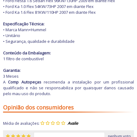
•
Ford
Fiesta 1.6 Sedan Flex 96KW/130HP 2009 em diante Flex
•
Ford
Ka 1.0 Flex 54KW/73HP 2007 em diante Flex
•
Ford
Ka 1.6 Flex 81KW/110HP 2007 em diante Flex
Especificação Técnica:
• Marca Mann+Hummel
• Unitário
• Segurança, qualidade e durabilidade
Conteúdo da Embalagem:
1 filtro de combustível
Garantia:
3 Meses
A
Comp Autopeças
recomenda a instalação por um profissional
qualificado e não se responsabiliza por quaisquer danos causado
pelo mau uso do produto.
Opinião dos consumidores
Média de avaliações:
nenhum voto