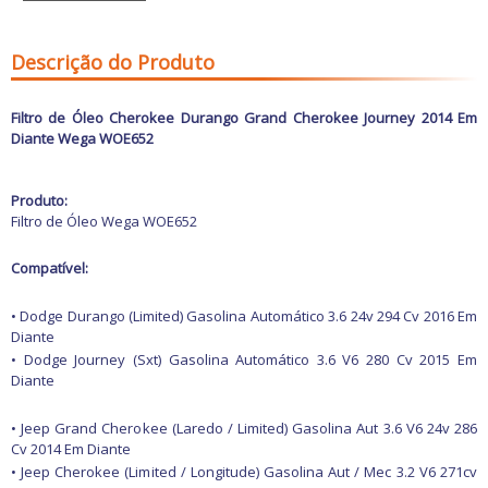
Freio
GPS e Acessórios
Ignição
Descrição do Produto
Injeção
Latarias e Acessórios
Maçanetas e Fechaduras
Filtro de Óleo Cherokee Durango Grand Cherokee Journey 2014 Em
Máquinas e Ferramentas
Diante Wega WOE652
Motocicletas
Motor
Óleos e Aditivos
Produto:
Ofertas
Filtro de Óleo Wega WOE652
Produtos de limpeza
Refrigeração
Rodas e Pneus
Compatível:
Sons e Vídeos
Suspensão
• Dodge Durango (Limited) Gasolina Automático 3.6 24v 294 Cv 2016 Em
Transmissão
Diante
• Dodge Journey (Sxt) Gasolina Automático 3.6 V6 280 Cv 2015 Em
Diante
• Jeep Grand Cherokee (Laredo / Limited) Gasolina Aut 3.6 V6 24v 286
Cv 2014 Em Diante
• Jeep Cherokee (Limited / Longitude) Gasolina Aut / Mec 3.2 V6 271cv