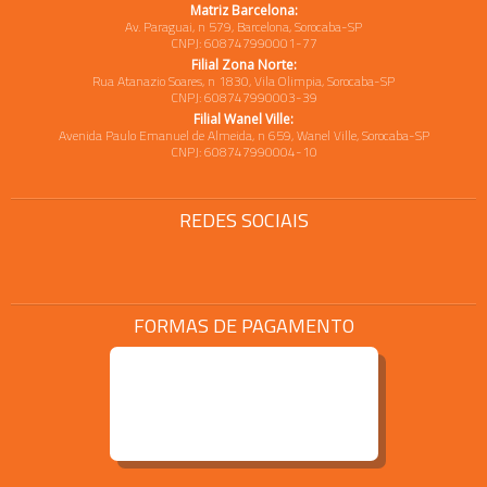
Matriz Barcelona:
Av. Paraguai, n 579, Barcelona, Sorocaba-SP
CNPJ: 608747990001-77
Filial Zona Norte:
Rua Atanazio Soares, n 1830, Vila Olimpia, Sorocaba-SP
CNPJ: 608747990003-39
Filial Wanel Ville:
Avenida Paulo Emanuel de Almeida, n 659, Wanel Ville, Sorocaba-SP
CNPJ: 608747990004-10
REDES SOCIAIS
FORMAS DE PAGAMENTO