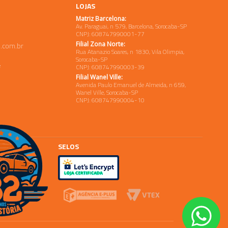
LOJAS
Matriz Barcelona:
Av. Paraguai, n 579, Barcelona, Sorocaba-SP
CNPJ: 608747990001-77
Filial Zona Norte:
.com.br
Rua Atanazio Soares, n 1830, Vila Olimpia,
Sorocaba-SP
e
CNPJ: 608747990003-39
Filial Wanel Ville:
Avenida Paulo Emanuel de Almeida, n 659,
Wanel Ville, Sorocaba-SP
CNPJ: 608747990004-10
SELOS