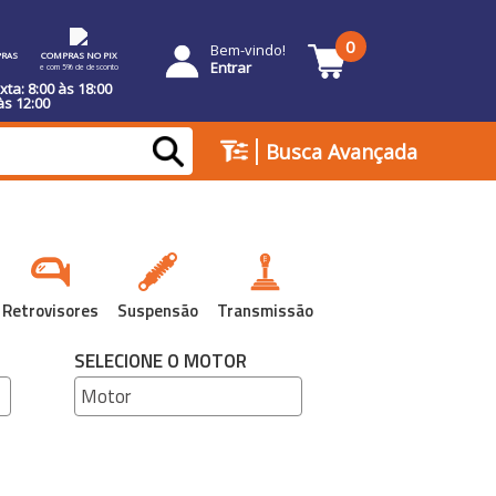
0
Bem-vindo!
RAS
COMPRAS NO PIX
Entrar
e com 5% de desconto
ta: 8:00 às 18:00
às 12:00
|
Busca Avançada
Retrovisores
Suspensão
Transmissão
SELECIONE O MOTOR