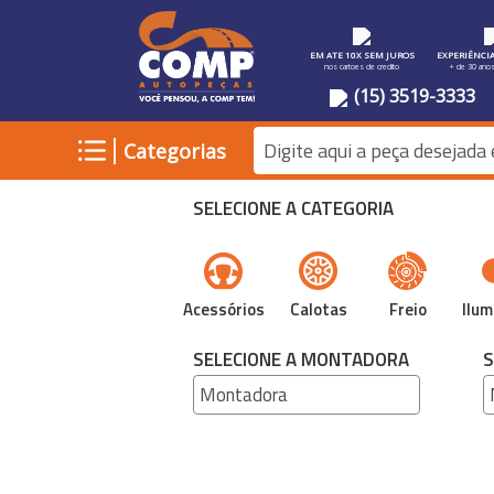
EM ATE 10X SEM JUROS
EXPERIÊNCI
nos cartoes de credito
+ de 30 ano
(15) 3519-3333
|
Categorias
SELECIONE A CATEGORIA
Acessórios
Calotas
Freio
Ilum
SELECIONE A MONTADORA
S