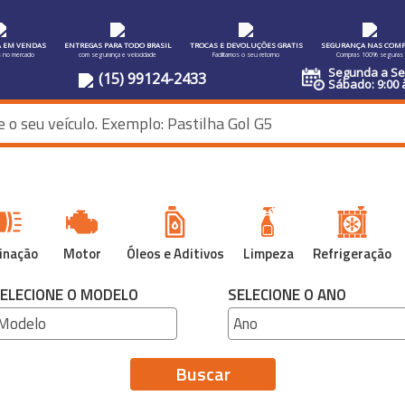
A EM VENDAS
ENTREGAS PARA TODO BRASIL
TROCAS E DEVOLUÇÕES GRATIS
SEGURANÇA NAS COMP
s no mercado
com segurança e velocidade
Facilitamos o seu retorno
Compras 100% seguras
Segunda a Sex
(15) 99124-2433
Sábado: 9:00 
inação
Motor
Óleos e Aditivos
Limpeza
Refrigeração
ELECIONE O MODELO
SELECIONE O ANO
Buscar