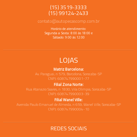
(15) 3519-3333
(15) 99124-2433
contato@autopecascomp.com.br
Horário de atendimento:
Segunda a Sexta: 8:00 às 18:00 e
Sábado: 9:00 às 12:00
LOJAS
Matriz Barcelona:
Av. Paraguai, n 579, Barcelona, Sorocaba-SP
CNPJ: 608747990001-77
Filial Zona Norte:
Rua Atanazio Soares, n 1830, Vila Olimpia, Sorocaba-SP
CNPJ: 608747990003-39
Filial Wanel Ville:
Avenida Paulo Emanuel de Almeida, n 659, Wanel Ville, Sorocaba-SP
CNPJ: 608747990004-10
REDES SOCIAIS