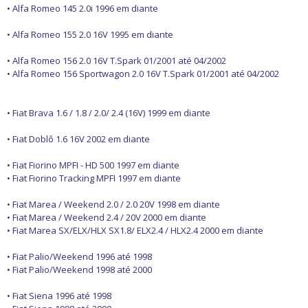
Freio
• Alfa Romeo 145 2.0i 1996 em diante
GPS e Acessórios
Ignição
• Alfa Romeo 155 2.0 16V 1995 em diante
Injeção
Latarias e Acessórios
• Alfa Romeo 156 2.0 16V T.Spark 01/2001 até 04/2002
Maçanetas e Fechaduras
• Alfa Romeo 156 Sportwagon 2.0 16V T.Spark 01/2001 até 04/2002
Máquinas e Ferramentas
Motocicletas
Motor
• Fiat Brava 1.6 / 1.8 / 2.0/ 2.4 (16V) 1999 em diante
Óleos e Aditivos
Ofertas
• Fiat Doblô 1.6 16V 2002 em diante
Produtos de limpeza
Refrigeração
• Fiat Fiorino MPFI - HD 500 1997 em diante
Rodas e Pneus
• Fiat Fiorino Tracking MPFI 1997 em diante
Sons e Vídeos
Suspensão
• Fiat Marea / Weekend 2.0 / 2.0 20V 1998 em diante
Transmissão
• Fiat Marea / Weekend 2.4 / 20V 2000 em diante
• Fiat Marea SX/ELX/HLX SX1.8/ ELX2.4 / HLX2.4 2000 em diante
• Fiat Palio/Weekend 1996 até 1998
• Fiat Palio/Weekend 1998 até 2000
• Fiat Siena 1996 até 1998