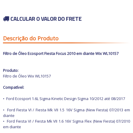
Carros antigos
Calhas de Chuva
Espelhos para
Chaves de fenda
Retrovisores
Capas de Banco
Chaves de impacto
Grades
Capas de Cobertura
Acessórios
Chaves Philips
Motocicletas
CALCULAR O VALOR DO FRETE
Guarnições
Capas de Estepes
Buchas e Coxins
Compressores de ar
Para-barros
Coifas e Bolas de câmbio
Iluminação
Elevadores automotivos
Para-choques
Consoles
Capacetes
Motor
Ofertas
Esmerilhadeiras
Paralamas
Engates
Câmaras de Pneus
Refrigeração
Descrição do Produto
Furadeiras e
Retrovisores
Forrações de porta e
Transmissão
Parafusadeiras
Suspensão
Grampos
Outros Acessórios
Ofertas especiais
Vestuário
Todos os
Jogos de Chaves
Outros
Molduras
departamentos
Outros Acessórios
Filtro de Óleo Ecosport Fiesta Focus 2010 em diante Wix WL10157
Macacos Hidráulicos
Painéis
Martelos
Palhetas limpadoras
Outras Ferramentas
Acessórios
Pestanas e Canaletas
Produto:
Outras Máquinas
Alarmes e Travas
Ponteiras de
Filtro de Óleo Wix WL10157
Serras
parachoques
Buchas e Coxins
Soquetes e Acessórios
Quebra sol
Cabos
Compatível:
Racks e Bagageiros
Carburador
Tapetes e Carpetes
Carros Antigos
•
Ford Ecosport 1.6L Sigma Kinetic Design Sigma 10/2012 até 08/2017
Volantes e Cubos
Casa e Jardim
Elétrica
•
Ford Fiesta VI / Fiesta Mk VII 1.5 16V Sigma (New Fiesta) 07/2013 em
Eletrônicos
diante
Escapamentos
•
Ford Fiesta VI / Fiesta Mk VII 1.6 16V Sigma Flex (New Fiesta) 07/2010
Faróis, Lanternas e
em diante
Iluminação.