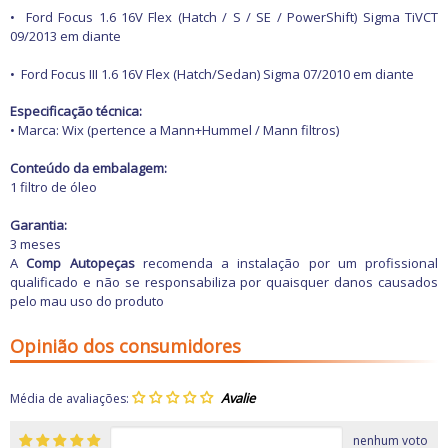
Freio
•
Ford Focus 1.6 16V Flex (Hatch / S / SE / PowerShift) Sigma TiVCT
GPS e Acessórios
09/2013 em diante
Ignição
Injeção
•
Ford Focus III 1.6 16V Flex (Hatch/Sedan) Sigma 07/2010 em diante
Latarias e Acessórios
Maçanetas e Fechaduras
Especificação técnica:
Máquinas e Ferramentas
• Marca: Wix (pertence a Mann+Hummel / Mann filtros)
Motocicletas
Motor
Conteúdo da embalagem:
Óleos e Aditivos
1 filtro de óleo
Ofertas
Produtos de limpeza
Garantia:
Refrigeração
3 meses
Rodas e Pneus
A
Comp Autopeças
recomenda a instalação por um profissional
Sons e Vídeos
qualificado e não se responsabiliza por quaisquer danos causados
Suspensão
pelo mau uso do produto
Transmissão
Opinião dos consumidores
Média de avaliações:
nenhum voto