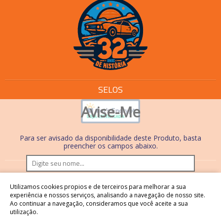
SELOS
Avise-Me
Para ser avisado da disponibilidade deste Produto, basta
preencher os campos abaixo.
Os preços e condições de pagamento são válidos
Utilizamos cookies propios e de terceiros para melhorar a sua
somente em compras realizadas no site. Nas lojas físicas,
experiência e nossos serviços, analisando a navegação de nosso site.
Ao continuar a navegação, consideramos que você aceite a sua
os preços, condições de pagamento e processos são
utilização.
diferentes.