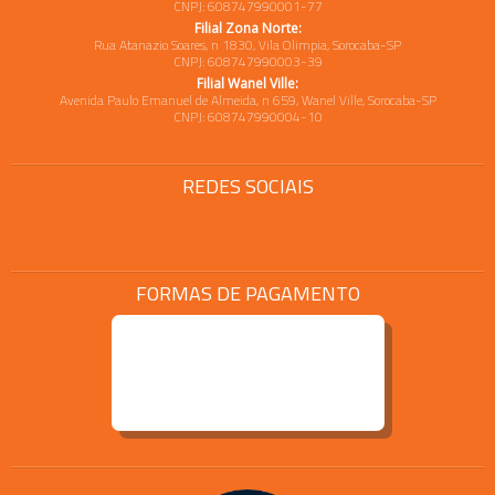
CNPJ: 608747990001-77
Filial Zona Norte:
Rua Atanazio Soares, n 1830, Vila Olimpia, Sorocaba-SP
CNPJ: 608747990003-39
Filial Wanel Ville:
Avenida Paulo Emanuel de Almeida, n 659, Wanel Ville, Sorocaba-SP
CNPJ: 608747990004-10
REDES SOCIAIS
FORMAS DE PAGAMENTO