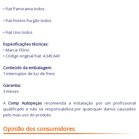
Freio
GPS e Acessórios
• Fiat Panorama todos
Ignição
Injeção
• Fiat Fiorino Furgão todos
Latarias e Acessórios
Maçanetas e Fechaduras
• Fiat Uno todos
Máquinas e Ferramentas
Motocicletas
Especificações técnicas:
Motor
• Marca: Flório
Óleos e Aditivos
• Código original Fiat: 4.345.643
Ofertas
Produtos de limpeza
Conteúdo da embalagem:
Refrigeração
1 interruptor de luz de freio
Rodas e Pneus
Sons e Vídeos
Garantia:
Suspensão
3 meses
Transmissão
A
Comp Autopeças
recomenda a instalação por um profissional
qualificado e não se responsabiliza por quaisquer danos causados
pelo mau uso do produto.
Opinião dos consumidores