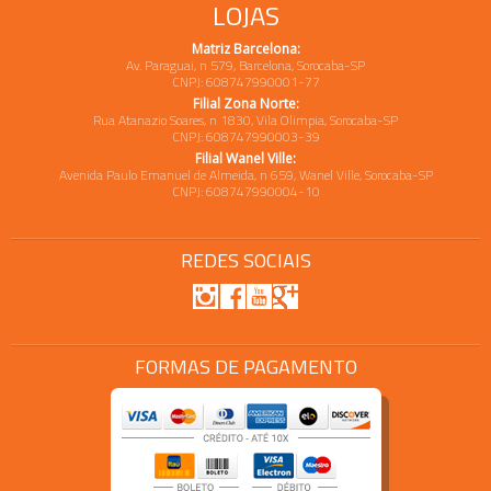
LOJAS
Matriz Barcelona:
Av. Paraguai, n 579, Barcelona, Sorocaba-SP
CNPJ: 608747990001-77
Filial Zona Norte:
Rua Atanazio Soares, n 1830, Vila Olimpia, Sorocaba-SP
CNPJ: 608747990003-39
Filial Wanel Ville:
Avenida Paulo Emanuel de Almeida, n 659, Wanel Ville, Sorocaba-SP
CNPJ: 608747990004-10
REDES SOCIAIS
FORMAS DE PAGAMENTO