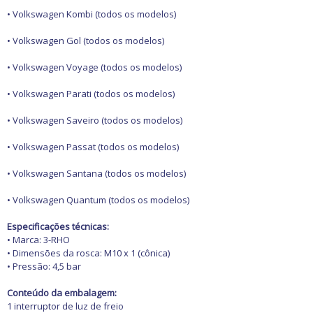
Freio
GPS e Acessórios
• Volkswagen Kombi (todos os modelos)
Ignição
Injeção
• Volkswagen Gol (todos os modelos)
Latarias e Acessórios
Maçanetas e Fechaduras
• Volkswagen Voyage (todos os modelos)
Máquinas e Ferramentas
Motocicletas
• Volkswagen Parati (todos os modelos)
Motor
Óleos e Aditivos
• Volkswagen Saveiro (todos os modelos)
Ofertas
Produtos de limpeza
• Volkswagen Passat (todos os modelos)
Refrigeração
Rodas e Pneus
• Volkswagen Santana (todos os modelos)
Sons e Vídeos
Suspensão
• Volkswagen Quantum (todos os modelos)
Transmissão
Especificações técnicas:
• Marca: 3-RHO
• Dimensões da rosca: M10 x 1 (cônica)
• Pressão: 4,5 bar
Conteúdo da embalagem:
1 interruptor de luz de freio