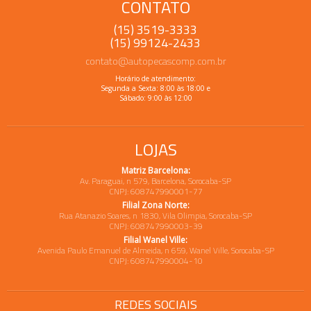
CONTATO
(15) 3519-3333
(15) 99124-2433
contato@autopecascomp.com.br
Horário de atendimento:
Segunda a Sexta: 8:00 às 18:00 e
Sábado: 9:00 às 12:00
LOJAS
Matriz Barcelona:
Av. Paraguai, n 579, Barcelona, Sorocaba-SP
CNPJ: 608747990001-77
Filial Zona Norte:
Rua Atanazio Soares, n 1830, Vila Olimpia, Sorocaba-SP
CNPJ: 608747990003-39
Filial Wanel Ville:
Avenida Paulo Emanuel de Almeida, n 659, Wanel Ville, Sorocaba-SP
CNPJ: 608747990004-10
REDES SOCIAIS