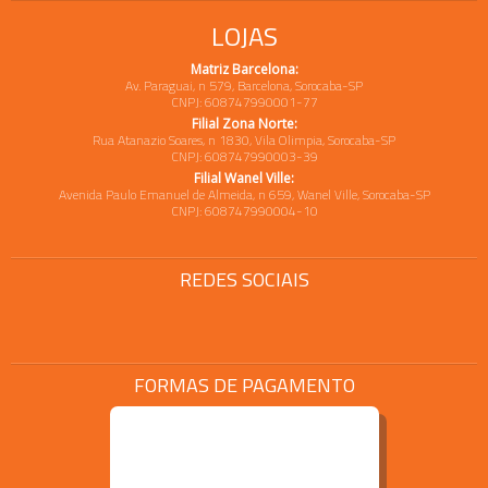
LOJAS
Matriz Barcelona:
Av. Paraguai, n 579, Barcelona, Sorocaba-SP
CNPJ: 608747990001-77
Filial Zona Norte:
Rua Atanazio Soares, n 1830, Vila Olimpia, Sorocaba-SP
CNPJ: 608747990003-39
Filial Wanel Ville:
Avenida Paulo Emanuel de Almeida, n 659, Wanel Ville, Sorocaba-SP
CNPJ: 608747990004-10
REDES SOCIAIS
FORMAS DE PAGAMENTO