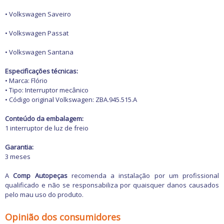
Freio
GPS e Acessórios
• Volkswagen Saveiro
Ignição
Injeção
• Volkswagen Passat
Latarias e Acessórios
Maçanetas e Fechaduras
• Volkswagen Santana
Máquinas e Ferramentas
Motocicletas
Especificações técnicas:
Motor
• Marca: Flório
Óleos e Aditivos
• Tipo: Interruptor mecânico
Ofertas
• Código original Volkswagen: ZBA.945.515.A
Produtos de limpeza
Refrigeração
Conteúdo da embalagem:
Rodas e Pneus
1 interruptor de luz de freio
Sons e Vídeos
Suspensão
Garantia:
Transmissão
3 meses
A
Comp Autopeças
recomenda a instalação por um profissional
qualificado e não se responsabiliza por quaisquer danos causados
pelo mau uso do produto.
Opinião dos consumidores