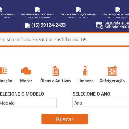
A EM VENDAS
ENTREGAS PARA TODO BRASIL
TROCAS E DEVOLUÇÕES GRATIS
SEGURANÇA NAS COMP
s no mercado
com segurança e velocidade
Facilitamos o seu retorno
Compras 100% seguras
Segunda a Sex
(15) 99124-2433
Sábado: 9:00 
inação
Motor
Óleos e Aditivos
Limpeza
Refrigeração
ELECIONE O MODELO
SELECIONE O ANO
Buscar