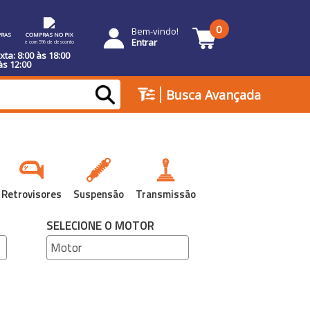
0
Bem-vindo!
RAS
COMPRAS NO PIX
Entrar
e com 5% de desconto
ta: 8:00 às 18:00
às 12:00
|
Busca Avançada
Retrovisores
Suspensão
Transmissão
SELECIONE O MOTOR