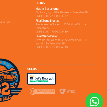
LOJAS
Matriz Barcelona:
Av. Paraguai, n 579, Barcelona, Sorocaba-SP
CNPJ: 608747990001-77
Filial Zona Norte:
.com.br
Rua Atanazio Soares, n 1830, Vila Olimpia,
Sorocaba-SP
e
CNPJ: 608747990003-39
Filial Wanel Ville:
Avenida Paulo Emanuel de Almeida, n 659,
Wanel Ville, Sorocaba-SP
CNPJ: 608747990004-10
SELOS