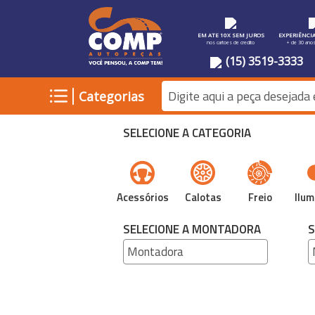
EM ATE 10X SEM JUROS
EXPERIÊNCI
nos cartoes de credito
+ de 30 ano
(15) 3519-3333
|
Categorias
SELECIONE A CATEGORIA
Acessórios
Calotas
Freio
Ilum
SELECIONE A MONTADORA
S