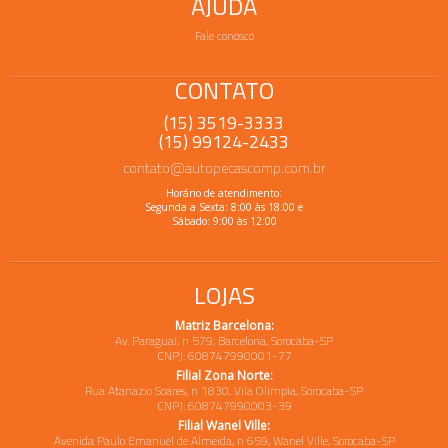
AJUDA
Fale conosco
CONTATO
(15) 3519-3333
(15) 99124-2433
contato@autopecascomp.com.br
Horário de atendimento:
Segunda a Sexta: 8:00 às 18:00 e
Sábado: 9:00 às 12:00
LOJAS
Matriz Barcelona:
Av. Paraguai, n 579, Barcelona, Sorocaba-SP
CNPJ: 608747990001-77
Filial Zona Norte:
Rua Atanazio Soares, n 1830, Vila Olimpia, Sorocaba-SP
CNPJ: 608747990003-39
Filial Wanel Ville:
Avenida Paulo Emanuel de Almeida, n 659, Wanel Ville, Sorocaba-SP