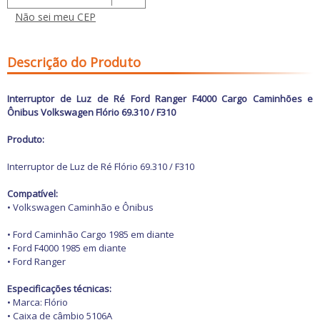
Freio
GPS e Acessórios
Não sei meu CEP
Ignição
Injeção
Latarias e Acessórios
Descrição do Produto
Maçanetas e Fechaduras
Máquinas e Ferramentas
Motocicletas
Interruptor de Luz de Ré Ford Ranger F4000 Cargo Caminhões e
Motor
Ônibus Volkswagen Flório 69.310 / F310
Óleos e Aditivos
Ofertas
Produto:
Produtos de limpeza
Refrigeração
Interruptor de Luz de Ré Flório 69.310 / F310
Rodas e Pneus
Sons e Vídeos
Compatível:
Suspensão
• Volkswagen Caminhão e Ônibus
Transmissão
• Ford Caminhão Cargo 1985 em diante
• Ford F4000 1985 em diante
• Ford Ranger
Especificações técnicas:
• Marca: Flório
• Caixa de câmbio 5106A