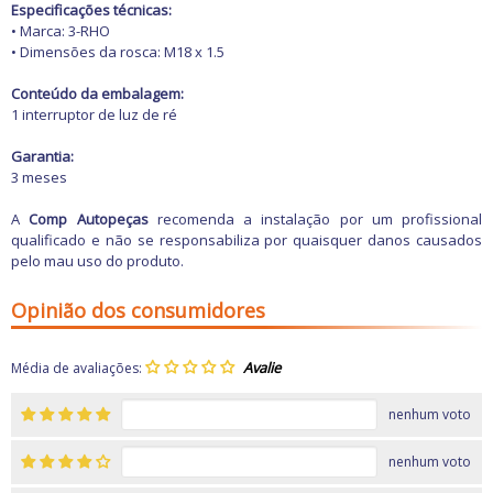
Freio
Especificações técnicas:
GPS e Acessórios
• Marca: 3-RHO
Ignição
• Dimensões da rosca: M18 x 1.5
Injeção
Latarias e Acessórios
Conteúdo da embalagem:
Maçanetas e Fechaduras
1 interruptor de luz de ré
Máquinas e Ferramentas
Motocicletas
Garantia:
Motor
3 meses
Óleos e Aditivos
Ofertas
A
Comp Autopeças
recomenda a instalação por um profissional
Produtos de limpeza
qualificado e não se responsabiliza por quaisquer danos causados
Refrigeração
pelo mau uso do produto.
Rodas e Pneus
Sons e Vídeos
Opinião dos consumidores
Suspensão
Transmissão
Média de avaliações:
nenhum voto
nenhum voto