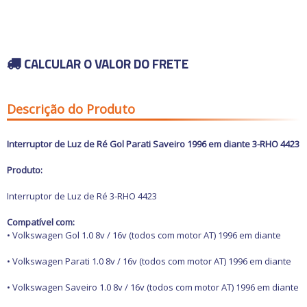
Carros antigos
Calhas de Chuva
Espelhos para
Chaves de fenda
Retrovisores
Capas de Banco
Chaves de impacto
Grades
Capas de Cobertura
Acessórios
Chaves Philips
Motocicletas
Guarnições
Capas de Estepes
Buchas e Coxins
Compressores de ar
Para-barros
Coifas e Bolas de câmbio
Iluminação
CALCULAR O VALOR DO FRETE
Elevadores automotivos
Para-choques
Consoles
Capacetes
Motor
Ofertas
Esmerilhadeiras
Paralamas
Engates
Câmaras de Pneus
Refrigeração
Furadeiras e
Retrovisores
Forrações de porta e
Transmissão
Parafusadeiras
Suspensão
Grampos
Outros Acessórios
Ofertas especiais
Descrição do Produto
Vestuário
Todos os
Jogos de Chaves
Outros
Molduras
departamentos
Outros Acessórios
Macacos Hidráulicos
Painéis
Martelos
Palhetas limpadoras
Interruptor de Luz de Ré Gol Parati Saveiro 1996 em diante 3-RHO 4423
Outras Ferramentas
Acessórios
Pestanas e Canaletas
Outras Máquinas
Alarmes e Travas
Ponteiras de
Produto:
Serras
parachoques
Buchas e Coxins
Soquetes e Acessórios
Quebra sol
Cabos
Interruptor de Luz de Ré 3-RHO 4423
Racks e Bagageiros
Carburador
Tapetes e Carpetes
Carros Antigos
Compatível com:
Volantes e Cubos
Casa e Jardim
• Volkswagen Gol 1.0 8v / 16v (todos com motor AT) 1996 em diante
Elétrica
Eletrônicos
• Volkswagen Parati 1.0 8v / 16v (todos com motor AT) 1996 em diante
Escapamentos
Faróis, Lanternas e
• Volkswagen Saveiro 1.0 8v / 16v (todos com motor AT) 1996 em diante
Iluminação.