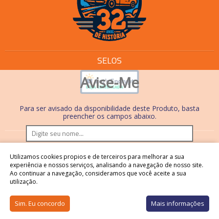
SELOS
Avise-Me
Para ser avisado da disponibilidade deste Produto, basta
preencher os campos abaixo.
Os preços e condições de pagamento são válidos
Utilizamos cookies propios e de terceiros para melhorar a sua
somente em compras realizadas no site. Nas lojas físicas,
experiência e nossos serviços, analisando a navegação de nosso site.
Ao continuar a navegação, consideramos que você aceite a sua
os preços, condições de pagamento e processos são
utilização.
diferentes.
Sim. Eu concordo
Mais informações
Os preços podem sofrer alterações sem aviso prévio
Ínicio
Categorias
Carrinho
Perfil
Whatsapp