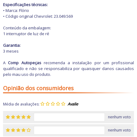
Freio
Especificações técnicas:
GPS e Acessórios
• Marca: Flório
Ignição
• Código original Chevrolet: 23.049.569
Injeção
Latarias e Acessórios
Conteúdo da embalagem:
Maçanetas e Fechaduras
1 interruptor de luz de ré
Máquinas e Ferramentas
Motocicletas
Garantia:
Motor
3 meses
Óleos e Aditivos
Ofertas
A
Comp Autopeças
recomenda a instalação por um profissional
Produtos de limpeza
qualificado e não se responsabiliza por quaisquer danos causados
Refrigeração
pelo mau uso do produto.
Rodas e Pneus
Sons e Vídeos
Suspensão
Opinião dos consumidores
Transmissão
Média de avaliações:
nenhum voto
nenhum voto