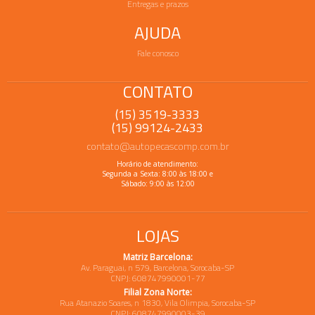
Entregas e prazos
AJUDA
Fale conosco
CONTATO
(15) 3519-3333
(15) 99124-2433
contato@autopecascomp.com.br
Horário de atendimento:
Segunda a Sexta: 8:00 às 18:00 e
Sábado: 9:00 às 12:00
LOJAS
Matriz Barcelona:
Av. Paraguai, n 579, Barcelona, Sorocaba-SP
CNPJ: 608747990001-77
Filial Zona Norte:
Rua Atanazio Soares, n 1830, Vila Olimpia, Sorocaba-SP
CNPJ: 608747990003-39