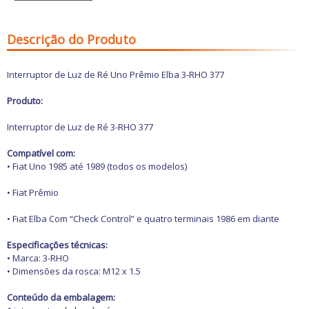
Freio
GPS e Acessórios
Ignição
Descrição do Produto
Injeção
Latarias e Acessórios
Maçanetas e Fechaduras
Interruptor de Luz de Ré Uno Prêmio Elba 3-RHO 377
Máquinas e Ferramentas
Motocicletas
Produto:
Motor
Óleos e Aditivos
Interruptor de Luz de Ré 3-RHO 377
Ofertas
Produtos de limpeza
Compatível com:
Refrigeração
• Fiat Uno 1985 até 1989 (todos os modelos)
Rodas e Pneus
Sons e Vídeos
• Fiat Prêmio
Suspensão
Transmissão
• Fiat Elba Com “Check Control” e quatro terminais 1986 em diante
Especificações técnicas:
• Marca: 3-RHO
• Dimensões da rosca: M12 x 1.5
Conteúdo da embalagem: