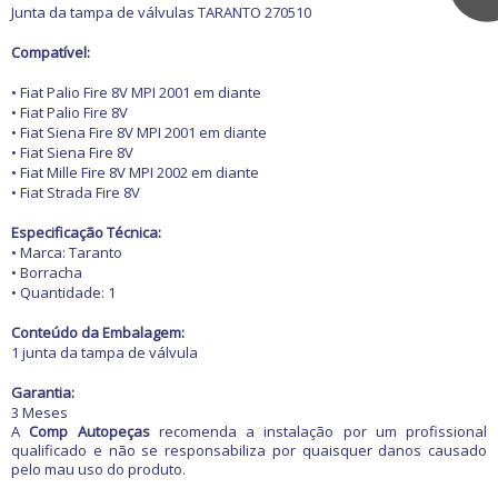
Máquinas e
Caixas de ar
Junta da tampa de válvulas TARANTO 270510
Antenas e Adaptadores
ferramentas
Cangalhas
Brakes lights
Compatível:
Capôs
Buzinas
Balanceadoras de pneus
Churrasqueiras de carro
Carros antigos
• Fiat Palio Fire 8V MPI 2001 em diante
Calhas de Chuva
Chaves de fenda
• Fiat Palio Fire 8V
Espelhos para
• Fiat Siena Fire 8V MPI 2001 em diante
Capas de Banco
Retrovisores
Chaves de impacto
• Fiat Siena Fire 8V
Acessórios
Capas de Cobertura
Motocicletas
Grades
Chaves Philips
• Fiat Mille Fire 8V MPI 2002 em diante
Buchas e Coxins
Capas de Estepes
• Fiat Strada Fire 8V
Guarnições
Compressores de ar
Iluminação
Coifas e Bolas de câmbio
Para-barros
Elevadores automotivos
Capacetes
Especificação Técnica:
Ofertas
Motor
Consoles
Para-choques
Esmerilhadeiras
• Marca: Taranto
Câmaras de Pneus
Refrigeração
Engates
• Borracha
Paralamas
Furadeiras e
Transmissão
• Quantidade: 1
Suspensão
Forrações de porta e
Parafusadeiras
Retrovisores
Ofertas especiais
Todos os
Vestuário
Grampos
Outros
Jogos de Chaves
Outros Acessórios
Conteúdo da Embalagem:
departamentos
Outros Acessórios
Molduras
1 junta da tampa de válvula
Macacos Hidráulicos
Painéis
Martelos
Garantia:
Acessórios
Palhetas limpadoras
Outras Ferramentas
3 Meses
Alarmes e Travas
A
Comp Autopeças
recomenda a instalação por um profissional
Pestanas e Canaletas
Outras Máquinas
Buchas e Coxins
qualificado e não se responsabiliza por quaisquer danos causado
Ponteiras de
Serras
pelo mau uso do produto.
Cabos
parachoques
Soquetes e Acessórios