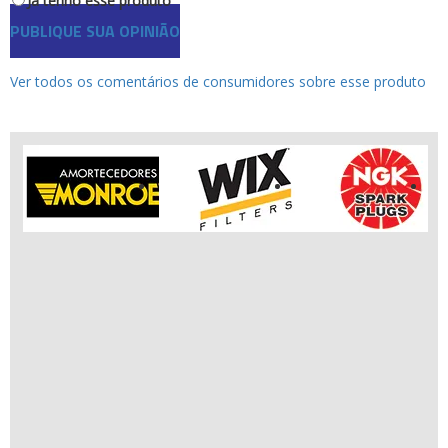
Já tenho esse produto
Ofertas
PUBLIQUE SUA OPINIÃO
Produtos de limpeza
Refrigeração
Rodas e Pneus
Ver todos os comentários de consumidores sobre esse produto
Sons e Vídeos
Suspensão
Transmissão