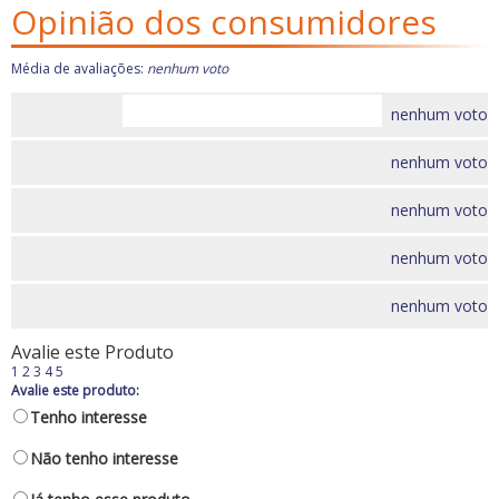
Carburador
Opinião dos consumidores
Quebra sol
Carros Antigos
Racks e Bagageiros
Casa e Jardim
Tapetes e Carpetes
Média de avaliações:
nenhum voto
Elétrica
Volantes e Cubos
nenhum voto
Eletrônicos
Escapamentos
nenhum voto
Faróis, Lanternas e
Iluminação.
nenhum voto
Freio
GPS e Acessórios
nenhum voto
Ignição
nenhum voto
Injeção
Latarias e Acessórios
Avalie este Produto
Maçanetas e Fechaduras
1
2
3
4
5
Avalie este produto:
Máquinas e Ferramentas
Tenho interesse
Motocicletas
Motor
Não tenho interesse
Óleos e Aditivos