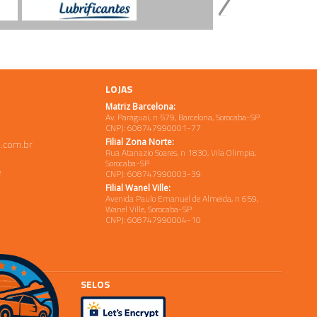
LOJAS
Matriz Barcelona:
Av. Paraguai, n 579, Barcelona, Sorocaba-SP
CNPJ: 608747990001-77
Filial Zona Norte:
.com.br
Rua Atanazio Soares, n 1830, Vila Olimpia,
Sorocaba-SP
e
CNPJ: 608747990003-39
Filial Wanel Ville:
Avenida Paulo Emanuel de Almeida, n 659,
Wanel Ville, Sorocaba-SP
CNPJ: 608747990004-10
SELOS