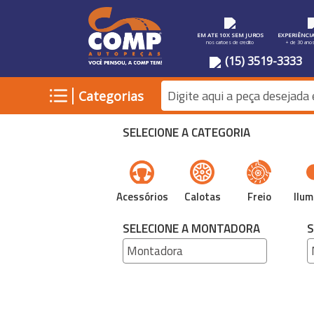
EM ATE 10X SEM JUROS
EXPERIÊNCI
nos cartoes de credito
+ de 30 ano
(15) 3519-3333
|
Categorias
SELECIONE A CATEGORIA
Acessórios
Calotas
Freio
Ilum
SELECIONE A MONTADORA
S