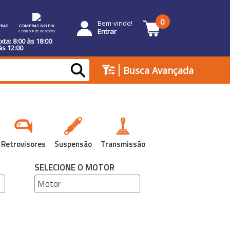
0
Bem-vindo!
RAS
COMPRAS NO PIX
Entrar
e com 5% de desconto
ta: 8:00 às 18:00
às 12:00
|
Busca Avançada
Retrovisores
Suspensão
Transmissão
SELECIONE O MOTOR