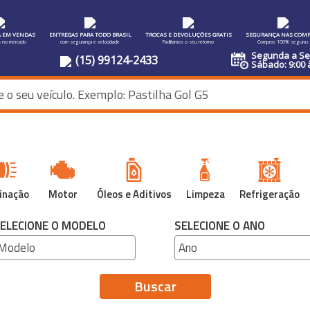
A EM VENDAS
ENTREGAS PARA TODO BRASIL
TROCAS E DEVOLUÇÕES GRATIS
SEGURANÇA NAS COMP
s no mercado
com segurança e velocidade
Facilitamos o seu retorno
Compras 100% seguras
Segunda a Sex
(15) 99124-2433
Sábado: 9:00 
inação
Motor
Óleos e Aditivos
Limpeza
Refrigeração
ELECIONE O MODELO
SELECIONE O ANO
Buscar