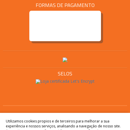
FORMAS DE PAGAMENTO
SELOS
Os preços e condições de pagamento são válidos
Utilizamos cookies propios e de terceiros para melhorar a sua
somente em compras realizadas no site. Nas lojas físicas,
+
experiência e nossos serviços, analisando a navegação de nosso site.
COMPRAR