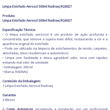
Freio
GPS e Acessórios
Limpa Estofado Aerosol 300ml Radnaq RQ6027
Ignição
Injeção
Produto:
Latarias e Acessórios
Limpa Estofado Aerosol 300ml Radnaq RQ6027
Maçanetas e Fechaduras
Máquinas e Ferramentas
Especificação Técnica:
Motocicletas
• O limpa estofado aerossol é um produto de ação profunda e
Motor
concentrada, que remove a sujeira mais difícil, restaurando a cor e a
Óleos e Aditivos
aparência original do estofado
Ofertas
• Pode ser utilizado na limpeza de estofamentos de tecido, carpetes,
Produtos de limpeza
almofadas, tetos residenciais e automotivos
Refrigeração
• Limpa com facilidade e deixa agradável odor, seca com rapidez
Rodas e Pneus
evitando mal odor de umidade
Sons e Vídeos
• Embalagem: 300 ml
Suspensão
• Marca: RADNAQ
Transmissão
Conteúdo da Embalagem:
1 Limpa Estofado Aerosol Radnaq
Garantia
3 Meses
A
Comp Autopeças
recomenda a instalação por um profissional