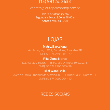
(15) 99124-2433
contato@autopecascomp.com.br
Horário de atendimento:
Segunda a Sexta: 8:00 às 18:00 e
Sábado: 9:00 às 12:00
LOJAS
Matriz Barcelona:
Av. Paraguai, n 579, Barcelona, Sorocaba-SP
CNPJ: 608747990001-77
Filial Zona Norte:
Rua Atanazio Soares, n 1830, Vila Olimpia, Sorocaba-SP
CNPJ: 608747990003-39
Filial Wanel Ville:
Avenida Paulo Emanuel de Almeida, n 659, Wanel Ville, Sorocaba-SP
CNPJ: 608747990004-10
REDES SOCIAIS