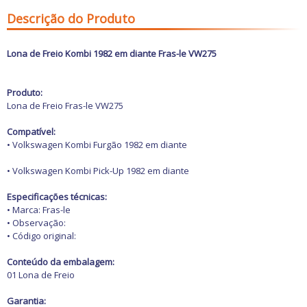
Freio
GPS e Acessórios
Descrição do Produto
Ignição
Injeção
Latarias e Acessórios
Lona de Freio Kombi 1982 em diante Fras-le VW275
Maçanetas e Fechaduras
Máquinas e Ferramentas
Motocicletas
Produto:
Motor
Lona de Freio Fras-le VW275
Óleos e Aditivos
Ofertas
Compatível:
Produtos de limpeza
• Volkswagen Kombi Furgão 1982 em diante
Refrigeração
Rodas e Pneus
• Volkswagen Kombi Pick-Up 1982 em diante
Sons e Vídeos
Suspensão
Especificações técnicas:
Transmissão
• Marca: Fras-le
• Observação:
• Código original:
Conteúdo da embalagem:
01 Lona de Freio
Garantia: