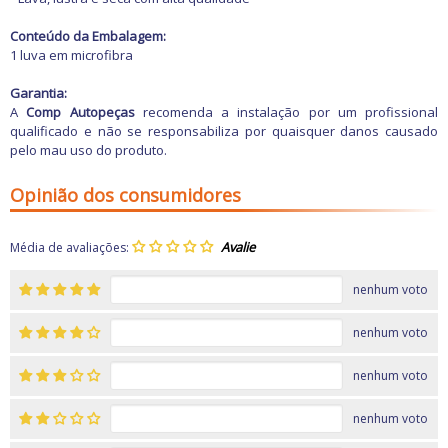
Freio
GPS e Acessórios
Conteúdo da Embalagem:
Ignição
1 luva em microfibra
Injeção
Latarias e Acessórios
Garantia:
Maçanetas e Fechaduras
A
Comp Autopeças
recomenda a instalação por um profissional
Máquinas e Ferramentas
qualificado e não se responsabiliza por quaisquer danos causado
Motocicletas
pelo mau uso do produto.
Motor
Óleos e Aditivos
Ofertas
Opinião dos consumidores
Produtos de limpeza
Refrigeração
Rodas e Pneus
Média de avaliações:
Sons e Vídeos
Suspensão
nenhum voto
Transmissão
nenhum voto
nenhum voto
nenhum voto