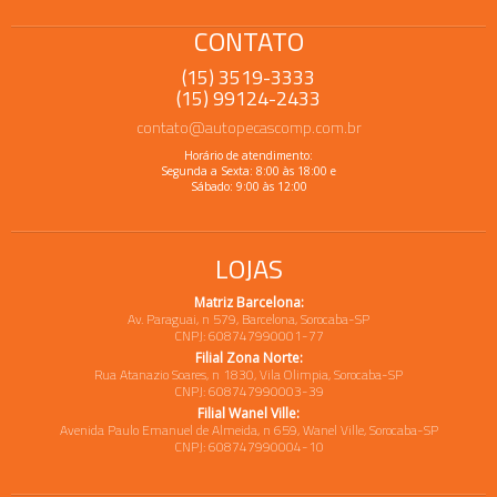
CONTATO
(15) 3519-3333
(15) 99124-2433
contato@autopecascomp.com.br
Horário de atendimento:
Segunda a Sexta: 8:00 às 18:00 e
Sábado: 9:00 às 12:00
LOJAS
Matriz Barcelona:
Av. Paraguai, n 579, Barcelona, Sorocaba-SP
CNPJ: 608747990001-77
Filial Zona Norte:
Rua Atanazio Soares, n 1830, Vila Olimpia, Sorocaba-SP
CNPJ: 608747990003-39
Filial Wanel Ville:
Avenida Paulo Emanuel de Almeida, n 659, Wanel Ville, Sorocaba-SP
CNPJ: 608747990004-10