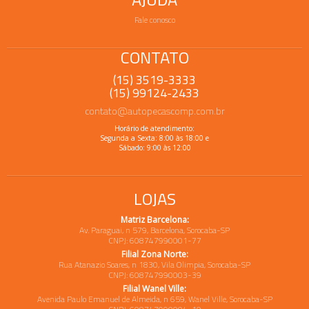
Fale conosco
CONTATO
(15) 3519-3333
(15) 99124-2433
contato@autopecascomp.com.br
Horário de atendimento:
Segunda a Sexta: 8:00 às 18:00 e
Sábado: 9:00 às 12:00
LOJAS
Matriz Barcelona:
Av. Paraguai, n 579, Barcelona, Sorocaba-SP
CNPJ: 608747990001-77
Filial Zona Norte:
Rua Atanazio Soares, n 1830, Vila Olimpia, Sorocaba-SP
CNPJ: 608747990003-39
Filial Wanel Ville:
Avenida Paulo Emanuel de Almeida, n 659, Wanel Ville, Sorocaba-SP