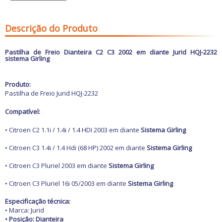
Freio
GPS e Acessórios
Ignição
Descrição do Produto
Injeção
Latarias e Acessórios
Maçanetas e Fechaduras
Pastilha de Freio
Dianteira
C2 C3 2002 em diante Jurid HQJ-2232
Máquinas e Ferramentas
sistema Girling
Motocicletas
Motor
Produto:
Óleos e Aditivos
Pastilha de Freio Jurid HQJ-2232
Ofertas
Produtos de limpeza
Compatível:
Refrigeração
Rodas e Pneus
• Citroen C2 1.1i / 1.4i / 1.4 HDI 2003 em diante
Sistema Girling
Sons e Vídeos
Suspensão
• Citroen C3 1.4i / 1.4 Hdi (68 HP) 2002 em diante
Sistema Girling
Transmissão
• Citroen C3 Pluriel 2003 em diante
Sistema Girling
• Citroen C3 Pluriel 16i 05/2003 em diante
Sistema Girling
Especificação técnica:
• Marca: Jurid
• Posição: Dianteira