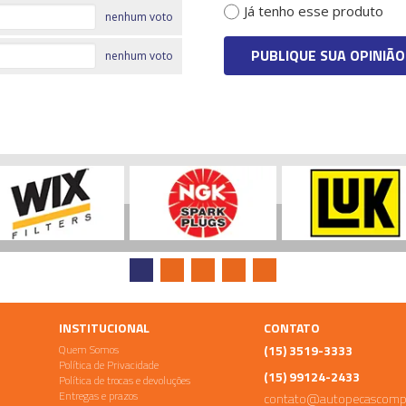
Já tenho esse produto
nenhum voto
PUBLIQUE SUA OPINIÃO
nenhum voto
INSTITUCIONAL
CONTATO
Quem Somos
(15) 3519-3333
Política de Privacidade
(15) 99124-2433
Política de trocas e devoluções
Entregas e prazos
contato@autopecascomp