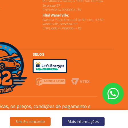
Rua Atanazio Soares, n 1830, Vila Olimpia,
Sorocaba-SP
e
CNPJ: 608747990003-39
Filial Wanel Ville:
Avenida Paulo Emanuel de Almeida, n 659,
Wanel Ville, Sorocaba-SP
CNPJ: 608747990004-10
SELOS
sicas, os preços, condições de pagamento e
Sim. Eu concordo
Mais informações