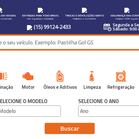
A EM VENDAS
ENTREGAS PARA TODO BRASIL
TROCAS E DEVOLUÇÕES GRATIS
SEGURANÇA NAS COMP
s no mercado
com segurança e velocidade
Facilitamos o seu retorno
Compras 100% seguras
Segunda a Sex
(15) 99124-2433
Sábado: 9:00 
inação
Motor
Óleos e Aditivos
Limpeza
Refrigeração
ELECIONE O MODELO
SELECIONE O ANO
Buscar