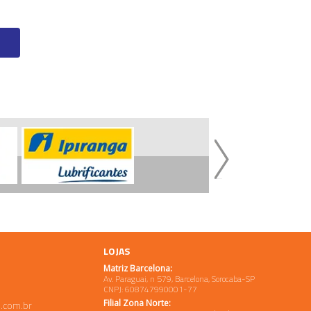
LOJAS
Matriz Barcelona:
Av. Paraguai, n 579, Barcelona, Sorocaba-SP
CNPJ: 608747990001-77
Filial Zona Norte:
.com.br