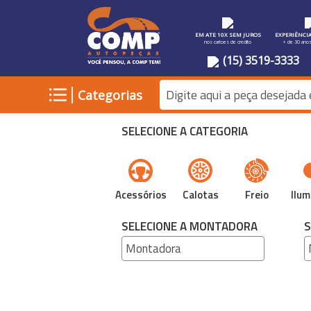
EM ATE 10X SEM JUROS
EXPERIÊNCI
nos cartoes de credito
+ de 30 ano
(15) 3519-3333
|
Categorias
SELECIONE A CATEGORIA
Acessórios
Calotas
Freio
Ilum
SELECIONE A MONTADORA
S