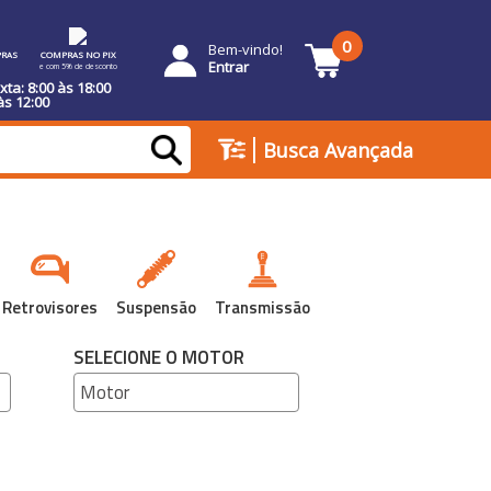
0
Bem-vindo!
RAS
COMPRAS NO PIX
Entrar
e com 5% de desconto
ta: 8:00 às 18:00
às 12:00
|
Busca Avançada
Retrovisores
Suspensão
Transmissão
SELECIONE O MOTOR