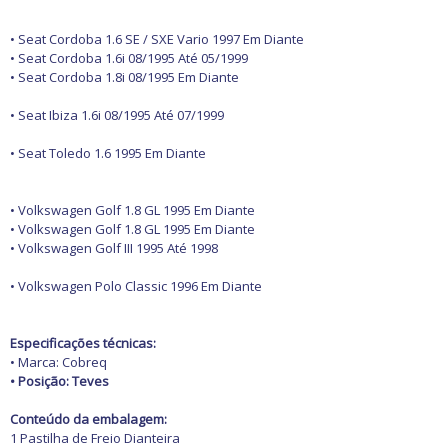
Freio
GPS e Acessórios
Ignição
• Seat Cordoba 1.6 SE / SXE Vario 1997 Em Diante
Injeção
• Seat Cordoba 1.6i 08/1995 Até 05/1999
Latarias e Acessórios
• Seat Cordoba 1.8i 08/1995 Em Diante
Maçanetas e Fechaduras
Máquinas e Ferramentas
• Seat Ibiza 1.6i 08/1995 Até 07/1999
Motocicletas
Motor
• Seat Toledo 1.6 1995 Em Diante
Óleos e Aditivos
Ofertas
Produtos de limpeza
• Volkswagen Golf 1.8 GL 1995 Em Diante
Refrigeração
• Volkswagen Golf 1.8 GL 1995 Em Diante
Rodas e Pneus
• Volkswagen Golf III 1995 Até 1998
Sons e Vídeos
Suspensão
• Volkswagen Polo Classic 1996 Em Diante
Transmissão
Especificações técnicas:
• Marca: Cobreq
• Posição: Teves
Conteúdo da embalagem:
1 Pastilha de Freio Dianteira