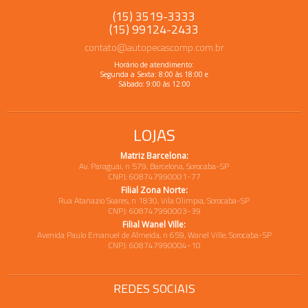
(15) 3519-3333
(15) 99124-2433
contato@autopecascomp.com.br
Horário de atendimento:
Segunda a Sexta: 8:00 às 18:00 e
Sábado: 9:00 às 12:00
LOJAS
Matriz Barcelona:
Av. Paraguai, n 579, Barcelona, Sorocaba-SP
CNPJ: 608747990001-77
Filial Zona Norte:
Rua Atanazio Soares, n 1830, Vila Olimpia, Sorocaba-SP
CNPJ: 608747990003-39
Filial Wanel Ville:
Avenida Paulo Emanuel de Almeida, n 659, Wanel Ville, Sorocaba-SP
CNPJ: 608747990004-10
REDES SOCIAIS