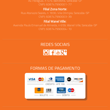
Av. Paraguai, n 579, Barcelona, Sorocaba-SP
CNPJ: 608747990001-77
Filial Zona Norte:
Rua Atanazio Soares, n 1830, Vila Olimpia, Sorocaba-SP
CNPJ: 608747990003-39
Filial Wanel Ville:
Avenida Paulo Emanuel de Almeida, n 659, Wanel Ville, Sorocaba-SP
CNPJ: 608747990004-10
REDES SOCIAIS
FORMAS DE PAGAMENTO