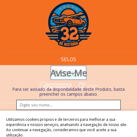
SELOS
Avise-Me
Para ser avisado da disponibilidade deste Produto, basta
preencher os campos abaixo.
Os preços e condições de pagamento são válidos
Utilizamos cookies propios e de terceiros para melhorar a sua
somente em compras realizadas no site. Nas lojas físicas,
experiência e nossos serviços, analisando a navegação de nosso site.
Ao continuar a navegação, consideramos que você aceite a sua
os preços, condições de pagamento e processos são
utilização.