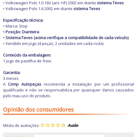
Freio
• Volkswagen Polo 1.0 16V (aro 14’’) 2002 em diante
sistema Teves
GPS e Acessórios
• Volkswagen Polo 1.6 2002 em diante
sistema Teves
Ignição
Injeção
Especificação técnica:
Latarias e Acessórios
• Marca: Stop
Maçanetas e Fechaduras
• Posição: Dianteira
Máquinas e Ferramentas
• Sistema:Teves (acima verifique a compatibilidade de cada veículo)
Motocicletas
• Vendido em jogo (4 peças, 2 unidades em cada roda)
Motor
Óleos e Aditivos
Conteúdo da embalagem:
Ofertas
1 jogo de pastilha de freio
Produtos de limpeza
Refrigeração
Garantia:
Rodas e Pneus
3 meses
Sons e Vídeos
A
Comp Autopeças
recomenda a instalação por um profissional
Suspensão
qualificado e não se responsabiliza por quaisquer danos causados
Transmissão
pelo mau uso do produto.
Opinião dos consumidores
Média de avaliações: