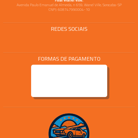
Filial Wanel Ville:
Avenida Paulo Emanuel de Almeida, n 659, Wanel Ville, Sorocaba-SP
CNPJ: 608747990004-10
REDES SOCIAIS
FORMAS DE PAGAMENTO