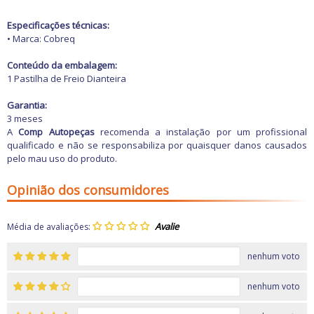
Freio
GPS e Acessórios
Especificações técnicas:
Ignição
• Marca: Cobreq
Injeção
Latarias e Acessórios
Conteúdo da embalagem:
Maçanetas e Fechaduras
1 Pastilha de Freio Dianteira
Máquinas e Ferramentas
Motocicletas
Garantia:
Motor
3 meses
Óleos e Aditivos
A
Comp Autopeças
recomenda a instalação por um profissional
Ofertas
qualificado e não se responsabiliza por quaisquer danos causados
Produtos de limpeza
pelo mau uso do produto.
Refrigeração
Rodas e Pneus
Sons e Vídeos
Opinião dos consumidores
Suspensão
Transmissão
Média de avaliações:
nenhum voto
nenhum voto