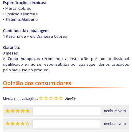
Freio
Especificações técnicas:
GPS e Acessórios
• Marca: Cobreq
Ignição
• Posição: Dianteira
Injeção
• Sistema: Akebono
Latarias e Acessórios
Maçanetas e Fechaduras
Conteúdo da embalagem:
Máquinas e Ferramentas
1 Pastilha de Freio Dianteira Cobreq
Motocicletas
Motor
Garantia:
Óleos e Aditivos
3 meses
Ofertas
A
Comp Autopeças
recomenda a instalação por um profissional
Produtos de limpeza
qualificado e não se responsabiliza por quaisquer danos causados
Refrigeração
pelo mau uso do produto.
Rodas e Pneus
Sons e Vídeos
Opinião dos consumidores
Suspensão
Transmissão
Média de avaliações:
nenhum voto
nenhum voto