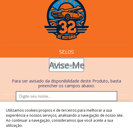
SELOS
Avise-Me
Para ser avisado da disponibilidade deste Produto, basta
preencher os campos abaixo.
Os preços e condições de pagamento são válidos
Utilizamos cookies propios e de terceiros para melhorar a sua
somente em compras realizadas no site. Nas lojas físicas,
experiência e nossos serviços, analisando a navegação de nosso site.
Ao continuar a navegação, consideramos que você aceite a sua
os preços, condições de pagamento e processos são
utilização.
diferentes.