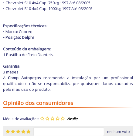
Freio
• Chevrolet S10 4x4 Cap. 750kg 1997 Até 08/2005
GPS e Acessórios
• Chevrolet S10 4x4 Cap. 1000kg 1997 Até 08/2005
Ignição
Injeção
Latarias e Acessórios
Especificações técnicas:
Maçanetas e Fechaduras
• Marca: Cobreq
Máquinas e Ferramentas
• Posição: Delphi
Motocicletas
Motor
Conteúdo da embalagem:
Óleos e Aditivos
1 Pastilha de Freio Dianteira
Ofertas
Produtos de limpeza
Garantia:
Refrigeração
3 meses
Rodas e Pneus
A
Comp Autopeças
recomenda a instalação por um profissional
Sons e Vídeos
qualificado e não se responsabiliza por quaisquer danos causados
Suspensão
pelo mau uso do produto.
Transmissão
Opinião dos consumidores
Média de avaliações:
nenhum voto