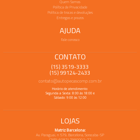
Quem Somos
Política de Privacidade
Política de trocas e devoluções
Entregas e prazos
AJUDA
Fale conosco
CONTATO
(15) 3519-3333
(15) 99124-2433
contato@autopecascomp.com.br
Horário de atendimento:
Segunda a Sexta: 8:00 às 18:00 e
Sábado: 9:00 às 12:00
LOJAS
Matriz Barcelona:
Av. Paraguai, n 579, Barcelona, Sorocaba-SP
CNPJ: 608747990001-77