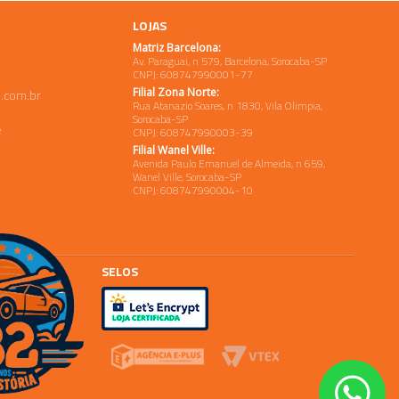
LOJAS
Matriz Barcelona:
Av. Paraguai, n 579, Barcelona, Sorocaba-SP
CNPJ: 608747990001-77
Filial Zona Norte:
.com.br
Rua Atanazio Soares, n 1830, Vila Olimpia,
Sorocaba-SP
e
CNPJ: 608747990003-39
Filial Wanel Ville:
Avenida Paulo Emanuel de Almeida, n 659,
Wanel Ville, Sorocaba-SP
CNPJ: 608747990004-10
SELOS