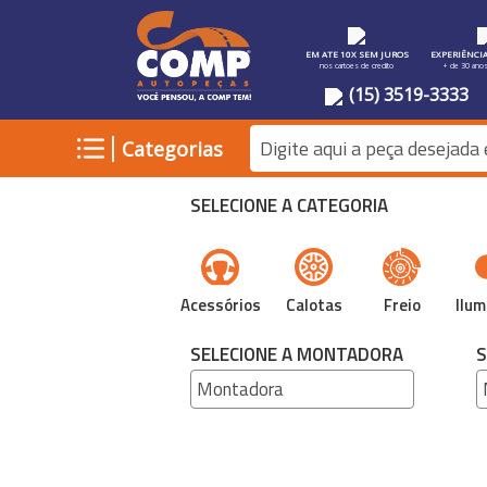
EM ATE 10X SEM JUROS
EXPERIÊNCI
nos cartoes de credito
+ de 30 ano
(15) 3519-3333
|
Categorias
SELECIONE A CATEGORIA
Acessórios
Calotas
Freio
Ilum
SELECIONE A MONTADORA
S