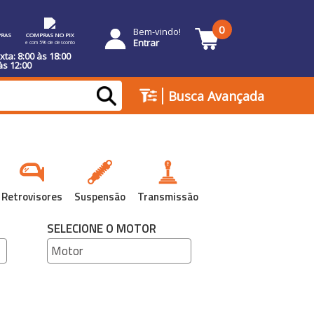
0
Bem-vindo!
RAS
COMPRAS NO PIX
Entrar
e com 5% de desconto
ta: 8:00 às 18:00
às 12:00
|
Busca Avançada
Retrovisores
Suspensão
Transmissão
SELECIONE O MOTOR