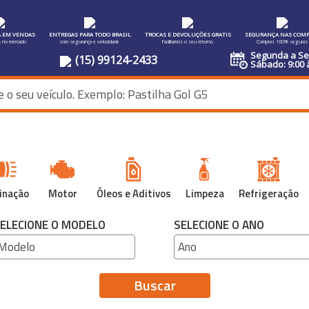
A EM VENDAS
ENTREGAS PARA TODO BRASIL
TROCAS E DEVOLUÇÕES GRATIS
SEGURANÇA NAS COMP
s no mercado
com segurança e velocidade
Facilitamos o seu retorno
Compras 100% seguras
Segunda a Sex
(15) 99124-2433
Sábado: 9:00 
inação
Motor
Óleos e Aditivos
Limpeza
Refrigeração
ELECIONE O MODELO
SELECIONE O ANO
Buscar