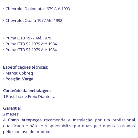
Freio
GPS e Acessórios
• Chevrolet Diplomata 1979 Até 1993
Ignição
Injeção
• Chevrolet Opala 1977 Até 1992
Latarias e Acessórios
Maçanetas e Fechaduras
Máquinas e Ferramentas
• Puma GTB 1977 Até 1979
Motocicletas
• Puma GTB S2 1979 Até 1984
Motor
• Puma GTB S3 1979 Até 1984
Óleos e Aditivos
Ofertas
Produtos de limpeza
Especificações técnicas:
Refrigeração
• Marca: Cobreq
Rodas e Pneus
• Posição: Varga
Sons e Vídeos
Suspensão
Conteúdo da embalagem:
Transmissão
1 Pastilha de Freio Dianteira
Garantia:
3 meses
A
Comp Autopeças
recomenda a instalação por um profissional
qualificado e não se responsabiliza por quaisquer danos causados
pelo mau uso do produto.