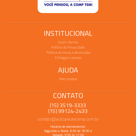
INSTITUCIONAL
Quem Somos
Política de Privacidade
Política de trocas e devoluções
Entregas e prazos
AJUDA
Fale conosco
CONTATO
(15) 3519-3333
(15) 99124-2433
contato@autopecascomp.com.br
Horário de atendimento:
Segunda a Sexta: 8:00 às 18:00 e
Sábado: 9:00 às 12:00