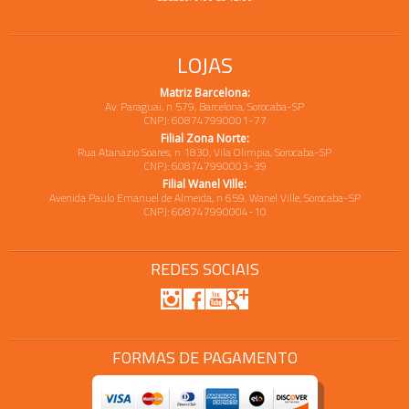
LOJAS
Matriz Barcelona:
Av. Paraguai, n 579, Barcelona, Sorocaba-SP
CNPJ: 608747990001-77
Filial Zona Norte:
Rua Atanazio Soares, n 1830, Vila Olimpia, Sorocaba-SP
CNPJ: 608747990003-39
Filial Wanel Ville:
Avenida Paulo Emanuel de Almeida, n 659, Wanel Ville, Sorocaba-SP
CNPJ: 608747990004-10
REDES SOCIAIS
FORMAS DE PAGAMENTO