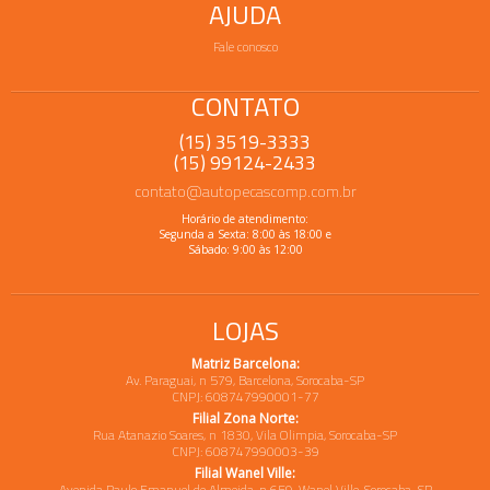
AJUDA
Fale conosco
CONTATO
(15) 3519-3333
(15) 99124-2433
contato@autopecascomp.com.br
Horário de atendimento:
Segunda a Sexta: 8:00 às 18:00 e
Sábado: 9:00 às 12:00
LOJAS
Matriz Barcelona:
Av. Paraguai, n 579, Barcelona, Sorocaba-SP
CNPJ: 608747990001-77
Filial Zona Norte:
Rua Atanazio Soares, n 1830, Vila Olimpia, Sorocaba-SP
CNPJ: 608747990003-39
Filial Wanel Ville:
Avenida Paulo Emanuel de Almeida, n 659, Wanel Ville, Sorocaba-SP