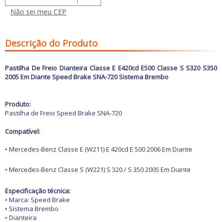
Freio
GPS e Acessórios
Não sei meu CEP
Ignição
Injeção
Latarias e Acessórios
Descrição do Produto
Maçanetas e Fechaduras
Máquinas e Ferramentas
Motocicletas
Pastilha De Freio Dianteira Classe E E420cd E500 Classe S S320 S350
Motor
2005 Em Diante Speed Brake SNA-720 Sistema Brembo
Óleos e Aditivos
Ofertas
Produtos de limpeza
Produto:
Refrigeração
Pastilha de Freio Speed Brake SNA-720
Rodas e Pneus
Compatível:
Sons e Vídeos
Suspensão
• Mercedes-Benz Classe E (W211) E 420cd E 500 2006 Em Diante
Transmissão
• Mercedes-Benz Classe S (W221) S 320 / S 350 2005 Em Diante
Especificação técnica:
• Marca: Speed Brake
• Sistema Brembo
• Dianteira