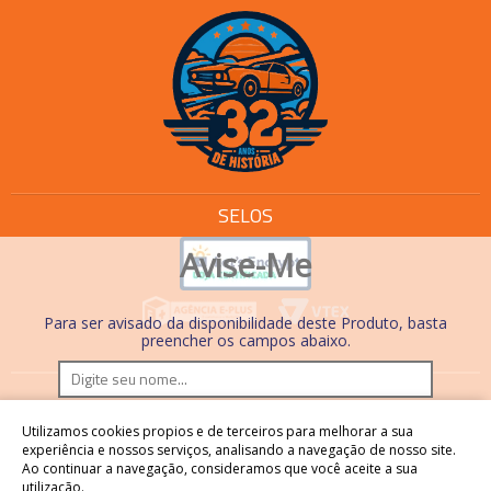
SELOS
Avise-Me
Para ser avisado da disponibilidade deste Produto, basta
preencher os campos abaixo.
Os preços e condições de pagamento são válidos
Utilizamos cookies propios e de terceiros para melhorar a sua
somente em compras realizadas no site. Nas lojas físicas,
experiência e nossos serviços, analisando a navegação de nosso site.
Ao continuar a navegação, consideramos que você aceite a sua
os preços, condições de pagamento e processos são
utilização.