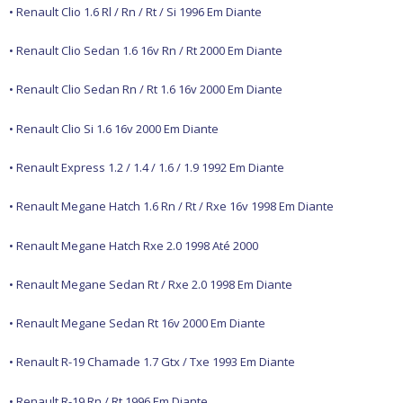
Freio
• Renault Clio 1.6 Rl / Rn / Rt / Si 1996 Em Diante
GPS e Acessórios
Ignição
• Renault Clio Sedan 1.6 16v Rn / Rt 2000 Em Diante
Injeção
Latarias e Acessórios
Maçanetas e Fechaduras
• Renault Clio Sedan Rn / Rt 1.6 16v 2000 Em Diante
Máquinas e Ferramentas
Motocicletas
• Renault Clio Si 1.6 16v 2000 Em Diante
Motor
Óleos e Aditivos
• Renault Express 1.2 / 1.4 / 1.6 / 1.9 1992 Em Diante
Ofertas
Produtos de limpeza
Refrigeração
• Renault Megane Hatch 1.6 Rn / Rt / Rxe 16v 1998 Em Diante
Rodas e Pneus
Sons e Vídeos
• Renault Megane Hatch Rxe 2.0 1998 Até 2000
Suspensão
Transmissão
• Renault Megane Sedan Rt / Rxe 2.0 1998 Em Diante
• Renault Megane Sedan Rt 16v 2000 Em Diante
• Renault R-19 Chamade 1.7 Gtx / Txe 1993 Em Diante
• Renault R-19 Rn / Rt 1996 Em Diante