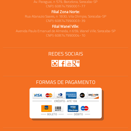
Av. Paraguai, n 579, Barcelona, Sorocaba-SP
CNPJ: 608747990001-77
Filial Zona Norte:
Rua Atanazio Soares, n 1830, Vila Olimpia, Sorocaba-SP
CNPJ: 608747990003-39
Filial Wanel Ville:
Avenida Paulo Emanuel de Almeida, n 659, Wanel Ville, Sorocaba-SP
CNPJ: 608747990004-10
REDES SOCIAIS
FORMAS DE PAGAMENTO