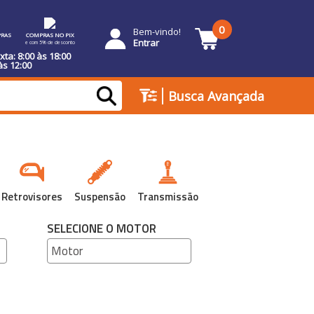
0
Bem-vindo!
RAS
COMPRAS NO PIX
Entrar
e com 5% de desconto
ta: 8:00 às 18:00
às 12:00
|
Busca Avançada
Retrovisores
Suspensão
Transmissão
SELECIONE O MOTOR