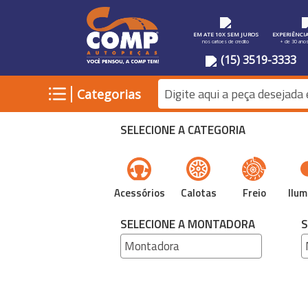
EM ATE 10X SEM JUROS
EXPERIÊNCI
nos cartoes de credito
+ de 30 ano
(15) 3519-3333
|
Categorias
SELECIONE A CATEGORIA
Acessórios
Calotas
Freio
Ilum
SELECIONE A MONTADORA
S