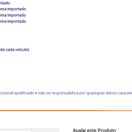
ortado
tema Importado
tema Importado
tema Importado
de cada veículo)
ssional qualificado e não se responsabiliza por quaisquer danos causad
Avalie este Produto