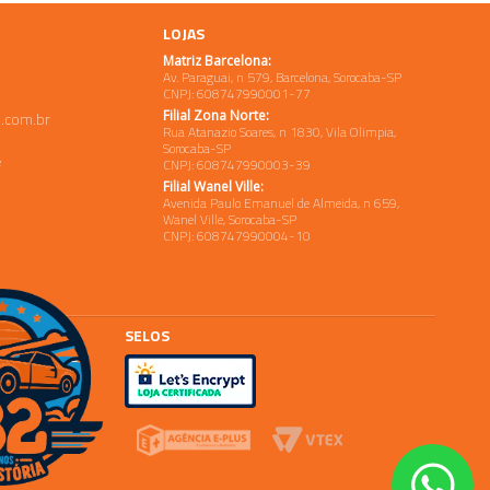
LOJAS
Matriz Barcelona:
Av. Paraguai, n 579, Barcelona, Sorocaba-SP
CNPJ: 608747990001-77
Filial Zona Norte:
.com.br
Rua Atanazio Soares, n 1830, Vila Olimpia,
Sorocaba-SP
e
CNPJ: 608747990003-39
Filial Wanel Ville:
Avenida Paulo Emanuel de Almeida, n 659,
Wanel Ville, Sorocaba-SP
CNPJ: 608747990004-10
SELOS