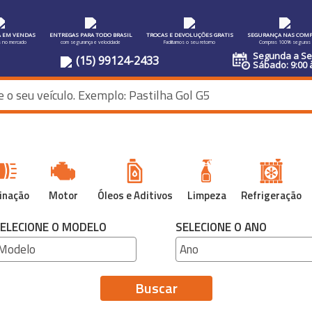
A EM VENDAS
ENTREGAS PARA TODO BRASIL
TROCAS E DEVOLUÇÕES GRATIS
SEGURANÇA NAS COMP
s no mercado
com segurança e velocidade
Facilitamos o seu retorno
Compras 100% seguras
Segunda a Sex
(15) 99124-2433
Sábado: 9:00 
inação
Motor
Óleos e Aditivos
Limpeza
Refrigeração
ELECIONE O MODELO
SELECIONE O ANO
Buscar