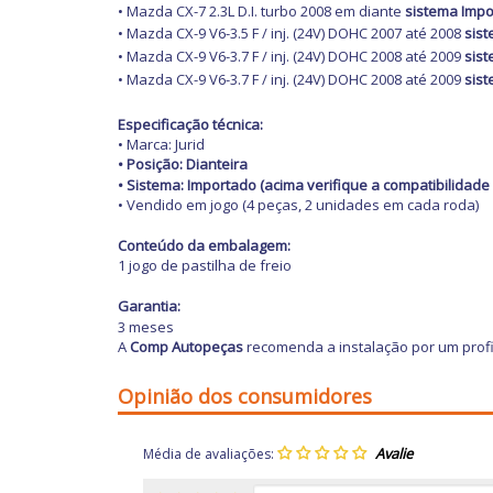
• Mazda CX-7 2.3L D.I. turbo 2008 em diante
sistema Imp
• Mazda CX-9 V6-3.5 F / inj. (24V) DOHC 2007 até 2008
sis
• Mazda CX-9 V6-3.7 F / inj. (24V) DOHC 2008 até 2009
sis
• Mazda CX-9 V6-3.7 F / inj. (24V) DOHC 2008 até 2009
sis
Especificação técnica:
• Marca: Jurid
• Posição: Dianteira
•
Sistema: Importado (acima verifique a compatibilidade 
• Vendido em jogo (4 peças, 2 unidades em cada roda)
Conteúdo da embalagem:
1 jogo de pastilha de freio
Garantia:
3 meses
A
Comp Autopeças
recomenda a instalação por um profi
Opinião dos consumidores
Média de avaliações: