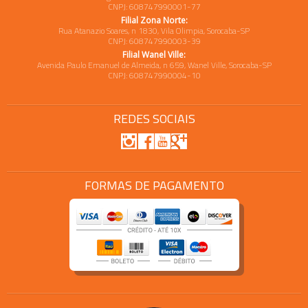
CNPJ: 608747990001-77
Filial Zona Norte:
Rua Atanazio Soares, n 1830, Vila Olimpia, Sorocaba-SP
CNPJ: 608747990003-39
Filial Wanel Ville:
Avenida Paulo Emanuel de Almeida, n 659, Wanel Ville, Sorocaba-SP
CNPJ: 608747990004-10
REDES SOCIAIS
FORMAS DE PAGAMENTO