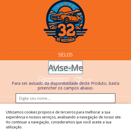
SELOS
Avise-Me
Para ser avisado da disponibilidade deste Produto, basta
preencher os campos abaixo.
Os preços e condições de pagamento são válidos
Utilizamos cookies propios e de terceiros para melhorar a sua
somente em compras realizadas no site. Nas lojas físicas,
experiência e nossos serviços, analisando a navegação de nosso site.
Ao continuar a navegação, consideramos que você aceite a sua
os preços, condições de pagamento e processos são
utilização.