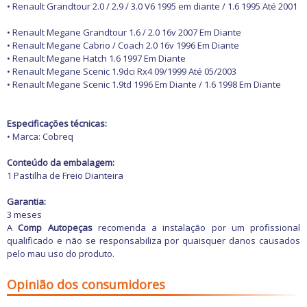
Freio
• Renault Grandtour 2.0 / 2.9 / 3.0 V6 1995 em diante / 1.6 1995 Até 2001
GPS e Acessórios
Ignição
• Renault Megane Grandtour 1.6 / 2.0 16v 2007 Em Diante
Injeção
• Renault Megane Cabrio / Coach 2.0 16v 1996 Em Diante
Latarias e Acessórios
• Renault Megane Hatch 1.6 1997 Em Diante
Maçanetas e Fechaduras
• Renault Megane Scenic 1.9dci Rx4 09/1999 Até 05/2003
Máquinas e Ferramentas
• Renault Megane Scenic 1.9td 1996 Em Diante / 1.6 1998 Em Diante
Motocicletas
Motor
Óleos e Aditivos
Especificações técnicas:
Ofertas
• Marca: Cobreq
Produtos de limpeza
Refrigeração
Conteúdo da embalagem:
Rodas e Pneus
1 Pastilha de Freio Dianteira
Sons e Vídeos
Suspensão
Garantia:
Transmissão
3 meses
A
Comp Autopeças
recomenda a instalação por um profissional
qualificado e não se responsabiliza por quaisquer danos causados
pelo mau uso do produto.
Opinião dos consumidores