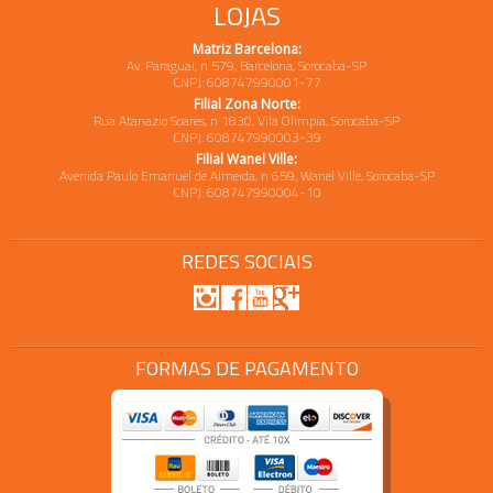
LOJAS
Matriz Barcelona:
Av. Paraguai, n 579, Barcelona, Sorocaba-SP
CNPJ: 608747990001-77
Filial Zona Norte:
Rua Atanazio Soares, n 1830, Vila Olimpia, Sorocaba-SP
CNPJ: 608747990003-39
Filial Wanel Ville:
Avenida Paulo Emanuel de Almeida, n 659, Wanel Ville, Sorocaba-SP
CNPJ: 608747990004-10
REDES SOCIAIS
FORMAS DE PAGAMENTO