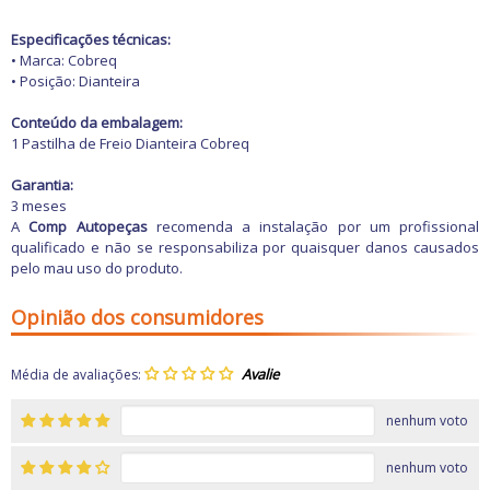
Freio
GPS e Acessórios
Especificações técnicas:
Ignição
• Marca: Cobreq
Injeção
• Posição: Dianteira
Latarias e Acessórios
Maçanetas e Fechaduras
Conteúdo da embalagem:
Máquinas e Ferramentas
1 Pastilha de Freio Dianteira Cobreq
Motocicletas
Motor
Garantia:
Óleos e Aditivos
3 meses
Ofertas
A
Comp Autopeças
recomenda a instalação por um profissional
Produtos de limpeza
qualificado e não se responsabiliza por quaisquer danos causados
Refrigeração
pelo mau uso do produto.
Rodas e Pneus
Sons e Vídeos
Suspensão
Opinião dos consumidores
Transmissão
Média de avaliações:
nenhum voto
nenhum voto