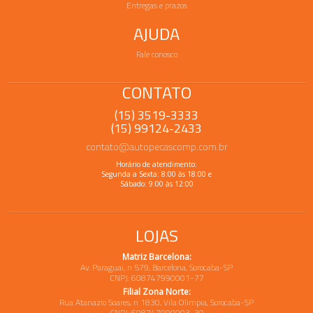
Entregas e prazos
AJUDA
Fale conosco
CONTATO
(15) 3519-3333
(15) 99124-2433
contato@autopecascomp.com.br
Horário de atendimento:
Segunda a Sexta: 8:00 às 18:00 e
Sábado: 9:00 às 12:00
LOJAS
Matriz Barcelona:
Av. Paraguai, n 579, Barcelona, Sorocaba-SP
CNPJ: 608747990001-77
Filial Zona Norte:
Rua Atanazio Soares, n 1830, Vila Olimpia, Sorocaba-SP
CNPJ: 608747990003-39