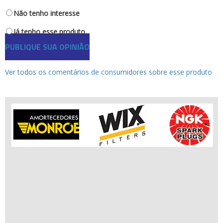
Ofertas
Não tenho interesse
Produtos de limpeza
Refrigeração
Já tenho esse produto
Rodas e Pneus
PUBLIQUE SUA OPINIÃO
Sons e Vídeos
Suspensão
Ver todos os comentários de consumidores sobre esse produto
Transmissão