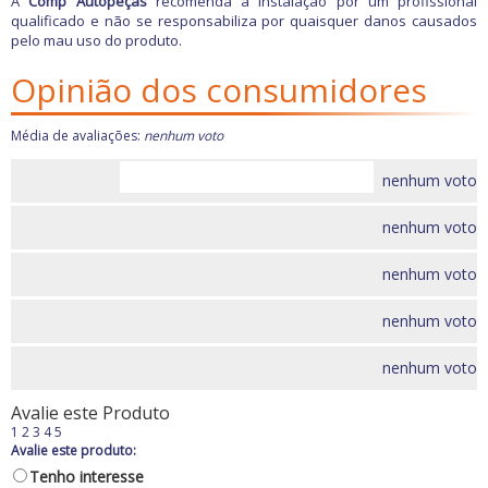
A
Comp Autopeças
recomenda a instalação por um profissional
Carburador
Quebra sol
qualificado e não se responsabiliza por quaisquer danos causados
Carros Antigos
Racks e Bagageiros
pelo mau uso do produto.
Casa e Jardim
Tapetes e Carpetes
Opinião dos consumidores
Elétrica
Volantes e Cubos
Eletrônicos
Média de avaliações:
nenhum voto
Escapamentos
Faróis, Lanternas e
nenhum voto
Iluminação.
Freio
nenhum voto
GPS e Acessórios
Ignição
nenhum voto
Injeção
nenhum voto
Latarias e Acessórios
Maçanetas e Fechaduras
nenhum voto
Máquinas e Ferramentas
Motocicletas
Avalie este Produto
1
2
3
4
5
Motor
Avalie este produto:
Óleos e Aditivos
Tenho interesse