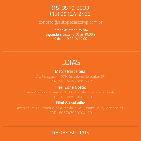
(15) 3519-3333
(15) 99124-2433
contato@autopecascomp.com.br
Horário de atendimento:
Segunda a Sexta: 8:00 às 18:00 e
Sábado: 9:00 às 12:00
LOJAS
Matriz Barcelona:
Av. Paraguai, n 579, Barcelona, Sorocaba-SP
CNPJ: 608747990001-77
Filial Zona Norte:
Rua Atanazio Soares, n 1830, Vila Olimpia, Sorocaba-SP
CNPJ: 608747990003-39
Filial Wanel Ville:
Avenida Paulo Emanuel de Almeida, n 659, Wanel Ville, Sorocaba-SP
CNPJ: 608747990004-10
REDES SOCIAIS