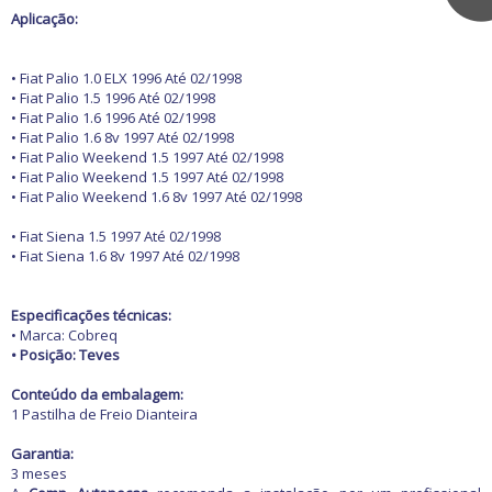
Máquinas e
Caixas de ar
Aplicação:
Antenas e Adaptadores
ferramentas
Cangalhas
Brakes lights
Capôs
Buzinas
• Fiat Palio 1.0 ELX 1996 Até 02/1998
Balanceadoras de pneus
Churrasqueiras de carro
Carros antigos
• Fiat Palio 1.5 1996 Até 02/1998
Calhas de Chuva
Chaves de fenda
Espelhos para
• Fiat Palio 1.6 1996 Até 02/1998
Capas de Banco
Retrovisores
• Fiat Palio 1.6 8v 1997 Até 02/1998
Chaves de impacto
Acessórios
• Fiat Palio Weekend 1.5 1997 Até 02/1998
Capas de Cobertura
Motocicletas
Grades
Chaves Philips
• Fiat Palio Weekend 1.5 1997 Até 02/1998
Buchas e Coxins
Capas de Estepes
Guarnições
Compressores de ar
• Fiat Palio Weekend 1.6 8v 1997 Até 02/1998
Iluminação
Coifas e Bolas de câmbio
Para-barros
Elevadores automotivos
Capacetes
Ofertas
• Fiat Siena 1.5 1997 Até 02/1998
Motor
Consoles
Para-choques
Esmerilhadeiras
Câmaras de Pneus
• Fiat Siena 1.6 8v 1997 Até 02/1998
Refrigeração
Engates
Paralamas
Furadeiras e
Transmissão
Suspensão
Forrações de porta e
Parafusadeiras
Retrovisores
Ofertas especiais
Todos os
Vestuário
Especificações técnicas:
Grampos
Outros
Jogos de Chaves
Outros Acessórios
departamentos
• Marca: Cobreq
Outros Acessórios
Molduras
Macacos Hidráulicos
• Posição: Teves
Painéis
Martelos
Acessórios
Conteúdo da embalagem:
Palhetas limpadoras
Outras Ferramentas
1 Pastilha de Freio Dianteira
Alarmes e Travas
Pestanas e Canaletas
Outras Máquinas
Buchas e Coxins
Garantia:
Ponteiras de
Serras
Cabos
3 meses
parachoques
Soquetes e Acessórios