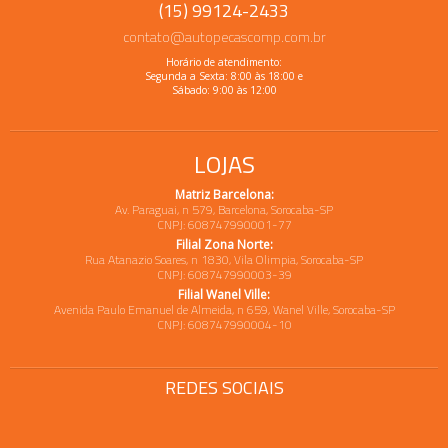
(15) 99124-2433
contato@autopecascomp.com.br
Horário de atendimento:
Segunda a Sexta: 8:00 às 18:00 e
Sábado: 9:00 às 12:00
LOJAS
Matriz Barcelona:
Av. Paraguai, n 579, Barcelona, Sorocaba-SP
CNPJ: 608747990001-77
Filial Zona Norte:
Rua Atanazio Soares, n 1830, Vila Olimpia, Sorocaba-SP
CNPJ: 608747990003-39
Filial Wanel Ville:
Avenida Paulo Emanuel de Almeida, n 659, Wanel Ville, Sorocaba-SP
CNPJ: 608747990004-10
REDES SOCIAIS