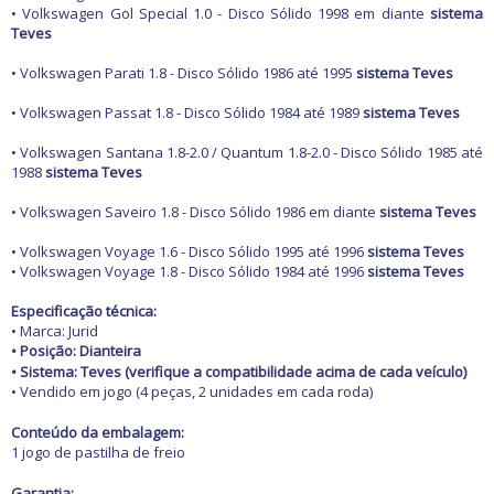
Freio
• Volkswagen Gol Special 1.0 - Disco Sólido 1998 em diante
sistema
GPS e Acessórios
Teves
Ignição
Injeção
• Volkswagen Parati 1.8 - Disco Sólido 1986 até 1995
sistema Teves
Latarias e Acessórios
Maçanetas e Fechaduras
• Volkswagen Passat 1.8 - Disco Sólido 1984 até 1989
sistema Teves
Máquinas e Ferramentas
Motocicletas
• Volkswagen Santana 1.8-2.0 / Quantum 1.8-2.0 - Disco Sólido 1985 até
Motor
1988
sistema Teves
Óleos e Aditivos
Ofertas
• Volkswagen Saveiro 1.8 - Disco Sólido 1986 em diante
sistema Teves
Produtos de limpeza
Refrigeração
• Volkswagen Voyage 1.6 - Disco Sólido 1995 até 1996
sistema Teves
• Volkswagen Voyage 1.8 - Disco Sólido 1984 até 1996
Rodas e Pneus
sistema Teves
Sons e Vídeos
Especificação técnica:
Suspensão
• Marca: Jurid
Transmissão
• Posição: Dianteira
•
Sistema: Teves (verifique a compatibilidade acima de cada veículo)
• Vendido em jogo (4 peças, 2 unidades em cada roda)
Conteúdo da embalagem:
1 jogo de pastilha de freio
Garantia: