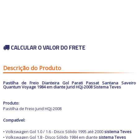
Carros antigos
Calhas de Chuva
Espelhos para
Chaves de fenda
Retrovisores
Capas de Banco
Chaves de impacto
Grades
Capas de Cobertura
Acessórios
Chaves Philips
Motocicletas
Guarnições
Capas de Estepes
Buchas e Coxins
Compressores de ar
Para-barros
Coifas e Bolas de câmbio
Iluminação
Elevadores automotivos
Para-choques
Consoles
Capacetes
Motor
Ofertas
Esmerilhadeiras
Paralamas
Engates
Câmaras de Pneus
Refrigeração
Furadeiras e
Retrovisores
Forrações de porta e
Transmissão
Parafusadeiras
Suspensão
CALCULAR O VALOR DO FRETE
Grampos
Outros Acessórios
Ofertas especiais
Vestuário
Todos os
Jogos de Chaves
Outros
Molduras
departamentos
Outros Acessórios
Macacos Hidráulicos
Painéis
Martelos
Palhetas limpadoras
Descrição do Produto
Outras Ferramentas
Acessórios
Pestanas e Canaletas
Outras Máquinas
Alarmes e Travas
Ponteiras de
Serras
parachoques
Buchas e Coxins
Pastilha de Freio
Dianteira
Gol Parati Passat Santana Saveiro
Soquetes e Acessórios
Quebra sol
Quantum Voyage 1984 em diante Jurid HQJ-2008 Sistema Teves
Cabos
Racks e Bagageiros
Carburador
Tapetes e Carpetes
Carros Antigos
Produto:
Volantes e Cubos
Casa e Jardim
Pastilha de Freio Jurid HQJ-2008
Elétrica
Eletrônicos
Compatível:
Escapamentos
Faróis, Lanternas e
• Volkswagen Gol 1.0 / 1.6 - Disco Sólido 1995 até 2000
sistema Teves
Iluminação.
• Volkswagen Gol 1.8 - Disco Sólido 1984 em diante
sistema Teves