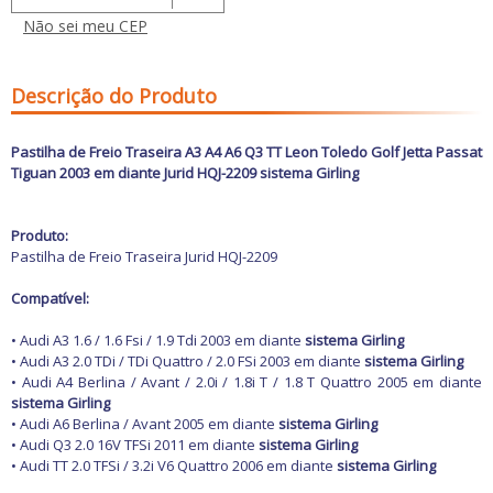
Freio
GPS e Acessórios
Não sei meu CEP
Ignição
Injeção
Latarias e Acessórios
Descrição do Produto
Maçanetas e Fechaduras
Máquinas e Ferramentas
Motocicletas
Pastilha de Freio Traseira A3 A4 A6 Q3 TT Leon Toledo Golf Jetta Passat
Motor
Tiguan 2003 em diante Jurid HQJ-2209 sistema Girling
Óleos e Aditivos
Ofertas
Produtos de limpeza
Produto:
Refrigeração
Pastilha de Freio Traseira Jurid HQJ-2209
Rodas e Pneus
Sons e Vídeos
Compatível:
Suspensão
Transmissão
• Audi A3 1.6 / 1.6 Fsi / 1.9 Tdi 2003 em diante
sistema Girling
• Audi A3 2.0 TDi / TDi Quattro / 2.0 FSi 2003 em diante
sistema Girling
• Audi A4 Berlina / Avant / 2.0i / 1.8i T / 1.8 T Quattro 2005 em diante
sistema Girling
• Audi A6 Berlina / Avant 2005 em diante
sistema Girling
• Audi Q3 2.0 16V TFSi 2011 em diante
sistema Girling
• Audi TT 2.0 TFSi / 3.2i V6 Quattro 2006 em diante
sistema Girling