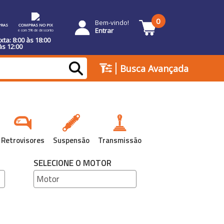
0
Bem-vindo!
RAS
COMPRAS NO PIX
Entrar
e com 5% de desconto
ta: 8:00 às 18:00
às 12:00
|
Busca Avançada
Retrovisores
Suspensão
Transmissão
SELECIONE O MOTOR