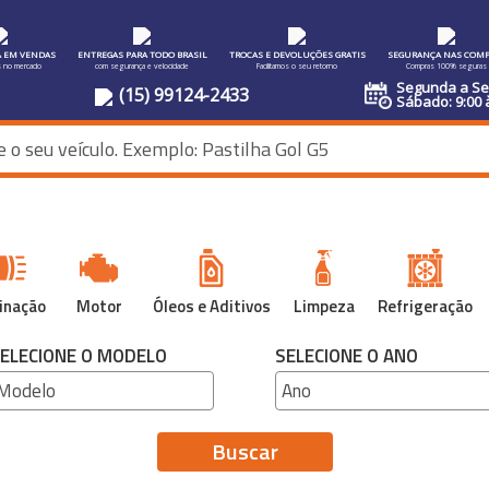
A EM VENDAS
ENTREGAS PARA TODO BRASIL
TROCAS E DEVOLUÇÕES GRATIS
SEGURANÇA NAS COMP
s no mercado
com segurança e velocidade
Facilitamos o seu retorno
Compras 100% seguras
Segunda a Sex
(15) 99124-2433
Sábado: 9:00 
inação
Motor
Óleos e Aditivos
Limpeza
Refrigeração
ELECIONE O MODELO
SELECIONE O ANO
Buscar