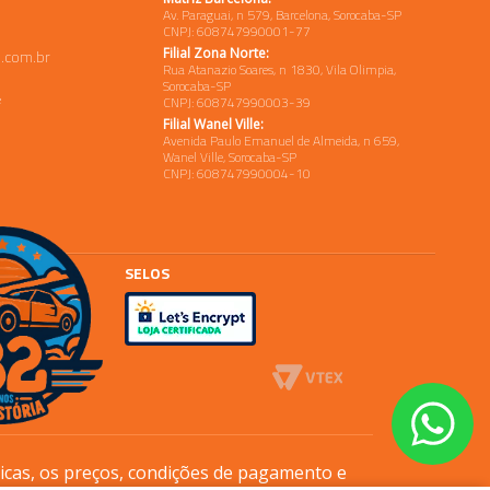
Av. Paraguai, n 579, Barcelona, Sorocaba-SP
CNPJ: 608747990001-77
Filial Zona Norte:
.com.br
Rua Atanazio Soares, n 1830, Vila Olimpia,
Sorocaba-SP
e
CNPJ: 608747990003-39
Filial Wanel Ville:
Avenida Paulo Emanuel de Almeida, n 659,
Wanel Ville, Sorocaba-SP
CNPJ: 608747990004-10
SELOS
sicas, os preços, condições de pagamento e