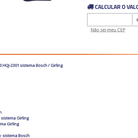
CALCULAR O VAL
Calcular o Frete
Não sei meu CEP
d HQJ-2301 sistema Bosch / Girling
h
e
sistema Girling
ema Girling
te
sistema Bosch