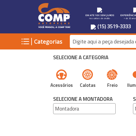
EM ATE 10X SEM JUROS
EXPERIÊNCI
nos cartoes de credito
+ de 30 ano
(15) 3519-3333
|
Categorias
SELECIONE A CATEGORIA
Acessórios
Calotas
Freio
Ilum
SELECIONE A MONTADORA
S