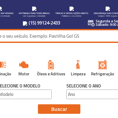
A EM VENDAS
ENTREGAS PARA TODO BRASIL
TROCAS E DEVOLUÇÕES GRATIS
SEGURANÇA NAS COMP
s no mercado
com segurança e velocidade
Facilitamos o seu retorno
Compras 100% seguras
Segunda a Sex
(15) 99124-2433
Sábado: 9:00 
inação
Motor
Óleos e Aditivos
Limpeza
Refrigeração
ELECIONE O MODELO
SELECIONE O ANO
Buscar