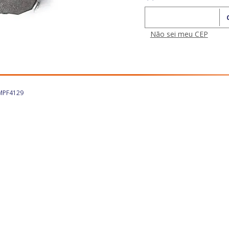
Calcular o Frete
Não sei meu CEP
 MPF4129
29