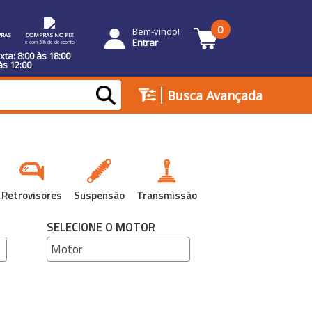
0
Bem-vindo!
RAS
COMPRAS NO PIX
Entrar
e com 5% de desconto
ta: 8:00 às 18:00
às 12:00
|
Busca Avançada
Retrovisores
Suspensão
Transmissão
SELECIONE O MOTOR