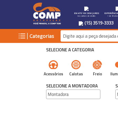
EM ATE 10X SEM JUROS
EXPERIÊNCI
nos cartoes de credito
+ de 30 ano
(15) 3519-3333
|
Categorias
SELECIONE A CATEGORIA
Acessórios
Calotas
Freio
Ilum
SELECIONE A MONTADORA
S