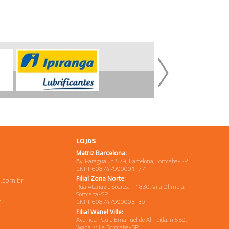
LOJAS
Matriz Barcelona:
Av. Paraguai, n 579, Barcelona, Sorocaba-SP
CNPJ: 608747990001-77
Filial Zona Norte:
.com.br
Rua Atanazio Soares, n 1830, Vila Olimpia,
Sorocaba-SP
e
CNPJ: 608747990003-39
Filial Wanel Ville:
Avenida Paulo Emanuel de Almeida, n 659,
Wanel Ville, Sorocaba-SP