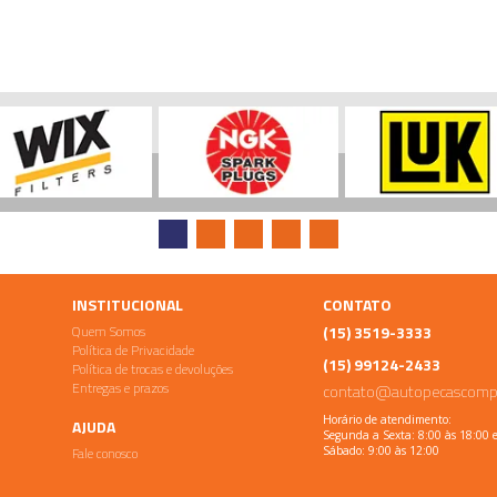
INSTITUCIONAL
CONTATO
Quem Somos
(15) 3519-3333
Política de Privacidade
(15) 99124-2433
Política de trocas e devoluções
Entregas e prazos
contato@autopecascomp
Horário de atendimento:
AJUDA
Segunda a Sexta: 8:00 às 18:00 
Fale conosco
Sábado: 9:00 às 12:00