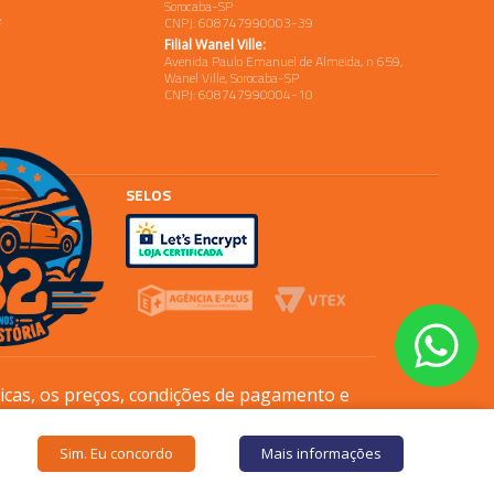
Sorocaba-SP
e
CNPJ: 608747990003-39
Filial Wanel Ville:
Avenida Paulo Emanuel de Almeida, n 659,
Wanel Ville, Sorocaba-SP
CNPJ: 608747990004-10
SELOS
sicas, os preços, condições de pagamento e
Sim. Eu concordo
Mais informações