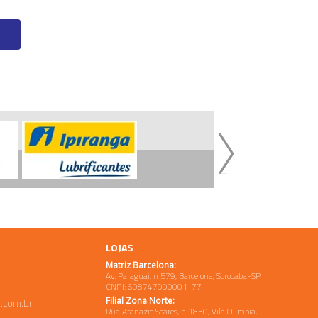
LOJAS
Matriz Barcelona:
Av. Paraguai, n 579, Barcelona, Sorocaba-SP
CNPJ: 608747990001-77
Filial Zona Norte:
.com.br
Rua Atanazio Soares, n 1830, Vila Olimpia,