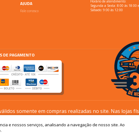
Horário de atendimento:
AJUDA
Segunda a Sexta: 8:00 às 18:00 
Fale conosco
Sábado: 9:00 às 12:00
S DE PAGAMENTO
lidos somente em compras realizadas no site. Nas lojas fí
processos são diferentes.
ência e nossos serviços, analisando a navegação de nosso site. Ao
Os preços podem sofrer alterações sem aviso prévio
.