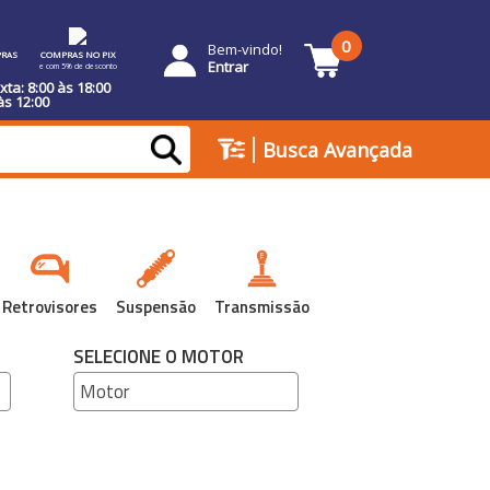
0
Bem-vindo!
RAS
COMPRAS NO PIX
Entrar
e com 5% de desconto
ta: 8:00 às 18:00
às 12:00
|
Busca Avançada
Retrovisores
Suspensão
Transmissão
SELECIONE O MOTOR