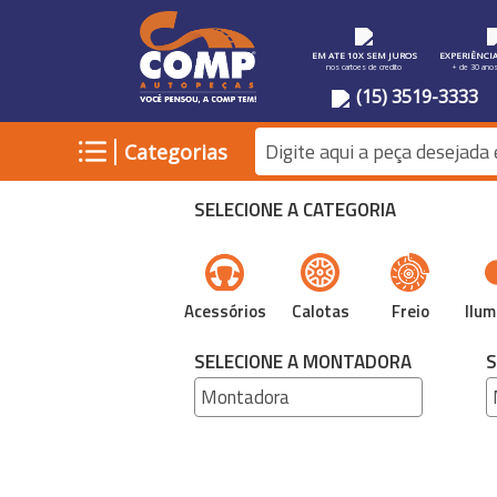
EM ATE 10X SEM JUROS
EXPERIÊNCI
nos cartoes de credito
+ de 30 ano
(15) 3519-3333
|
Categorias
SELECIONE A CATEGORIA
Acessórios
Calotas
Freio
Ilum
SELECIONE A MONTADORA
S