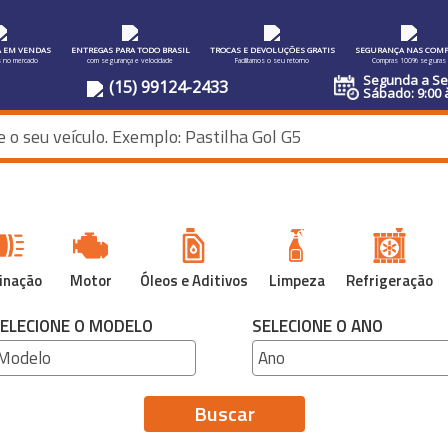
A EM VENDAS
ENTREGAS PARA TODO BRASIL
TROCAS E DEVOLUÇÕES GRATIS
SEGURANÇA NAS COMP
s no mercado
com segurança e velocidade
Facilitamos o seu retorno
Compras 100% seguras
Segunda a Sex
(15) 99124-2433
Sábado: 9:00 
inação
Motor
Óleos e Aditivos
Limpeza
Refrigeração
ELECIONE O MODELO
SELECIONE O ANO
Buscar