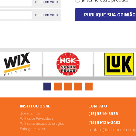
nenhum voto
PUBLIQUE SUA OPINIÃO
nenhum voto
INSTITUCIONAL
CONTATO
Quem Somos
(15) 3519-3333
Política de Privacidade
(15) 99124-2433
Política de trocas e devoluções
Entregas e prazos
contato@autopecascomp