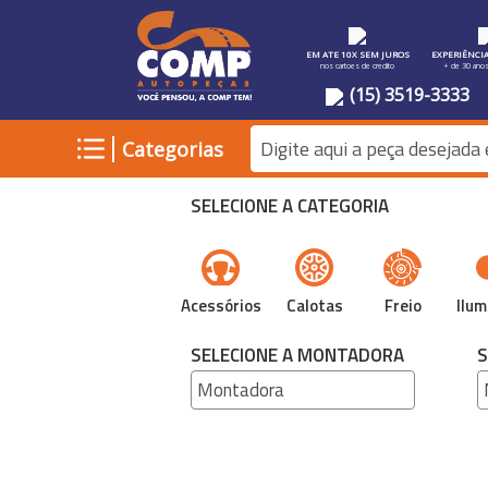
EM ATE 10X SEM JUROS
EXPERIÊNCI
nos cartoes de credito
+ de 30 ano
(15) 3519-3333
|
Categorias
SELECIONE A CATEGORIA
Acessórios
Calotas
Freio
Ilum
SELECIONE A MONTADORA
S