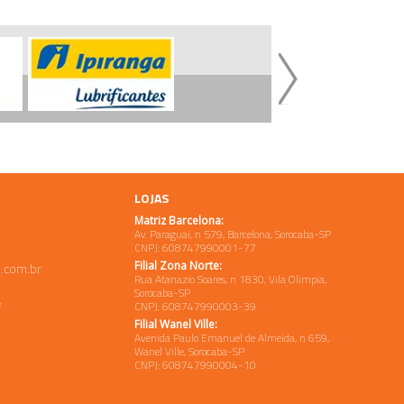
LOJAS
Matriz Barcelona:
Av. Paraguai, n 579, Barcelona, Sorocaba-SP
CNPJ: 608747990001-77
Filial Zona Norte:
.com.br
Rua Atanazio Soares, n 1830, Vila Olimpia,
Sorocaba-SP
e
CNPJ: 608747990003-39
Filial Wanel Ville:
Avenida Paulo Emanuel de Almeida, n 659,
Wanel Ville, Sorocaba-SP
CNPJ: 608747990004-10