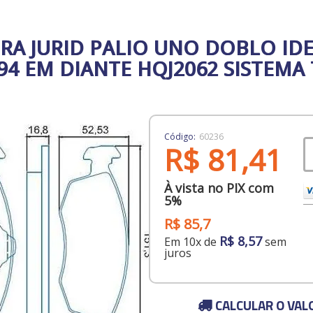
IRA JURID PALIO UNO DOBLO IDE
4 EM DIANTE HQJ2062 SISTEMA 
Código:
60236
R$ 81,41
À vista no PIX com
5%
R$ 85,7
R$ 8,57
Em 10x de
sem
juros
CALCULAR O VAL