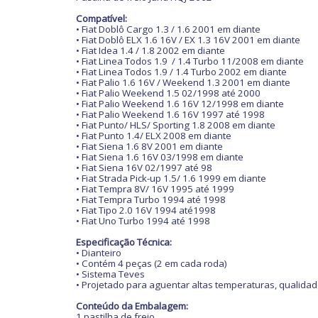
Compatível:
•
Fiat Doblô Cargo 1.3 / 1.6 2001 em diante
•
Fiat Doblô ELX 1.6 16V / EX 1.3 16V 2001 em diante
•
Fiat Idea 1.4 / 1.8 2002 em diante
•
Fiat Linea Todos 1.9
/ 1.4 Turbo 11/2008 em diante
•
Fiat Linea Todos 1.9 / 1.4 Turbo 2002 em diante
•
Fiat Palio 1.6 16V / Weekend 1.3 2001 em diante
•
Fiat Palio Weekend 1.5 02/1998 até 2000
•
Fiat Palio Weekend 1.6 16V 12/1998 em diante
•
Fiat Palio Weekend 1.6 16V 1997 até 1998
•
Fiat Punto/ HLS/ Sporting 1.8 2008 em diante
•
Fiat Punto 1.4/ ELX 2008 em diante
•
Fiat Siena 1.6 8V 2001 em diante
•
Fiat Siena 1.6 16V 03/1998 em diante
•
Fiat Siena 16V 02/1997 até 98
•
Fiat Strada Pick-up 1.5/ 1.6 1999 em diante
•
Fiat Tempra 8V/ 16V 1995 até 1999
•
Fiat Tempra Turbo 1994 até 1998
•
Fiat Tipo 2.0 16V 1994 até1998
•
Fiat Uno Turbo 1994 até 1998
Especificação Técnica:
• Dianteiro
• Contém 4 peças (2 em cada roda)
• Sistema Teves
• Projetado para aguentar altas temperaturas, qualida
Conteúdo da Embalagem:
1 pastilha de freio