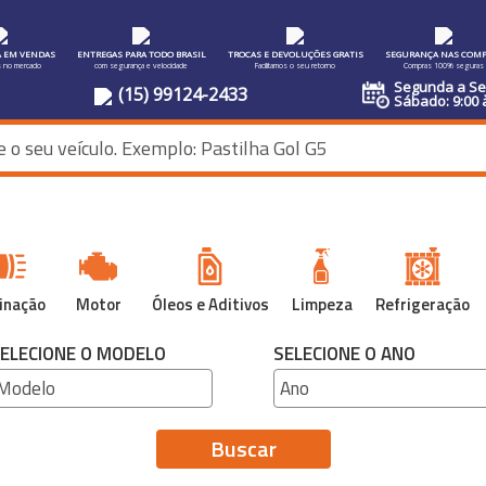
A EM VENDAS
ENTREGAS PARA TODO BRASIL
TROCAS E DEVOLUÇÕES GRATIS
SEGURANÇA NAS COMP
s no mercado
com segurança e velocidade
Facilitamos o seu retorno
Compras 100% seguras
Segunda a Sex
(15) 99124-2433
Sábado: 9:00 
inação
Motor
Óleos e Aditivos
Limpeza
Refrigeração
ELECIONE O MODELO
SELECIONE O ANO
Buscar