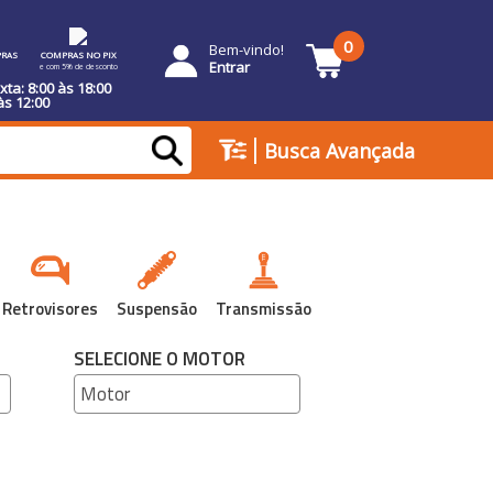
0
Bem-vindo!
RAS
COMPRAS NO PIX
Entrar
e com 5% de desconto
ta: 8:00 às 18:00
às 12:00
|
Busca Avançada
Retrovisores
Suspensão
Transmissão
SELECIONE O MOTOR