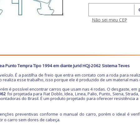
Calcular o Frete
Não sei meu CEP
Linea Punto Tempra Tipo 1994 em diante Jurid HQJ-2062 Sistema Teves
 veículo. É a pastilha de freio que entra em contato com a roda para real
 realiza esse trabalho, isso porque ele é produzido de um material mais 
 porém é possível encontrar carros que usam nas 4 rodas. O desgaste, em g
062
foi projetada para Fiat Doblo, Idea, Linea, Palio, Punto, Siena, Strad
montadoras do Brasil. É um produto projetado para oferecer resistência a 
ções preventivas conforme o manual do carro, porém o ideal é verifica
rtir o carro sem dores de cabeça.