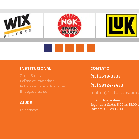
INSTITUCIONAL
CONTATO
Quem Somos
(15) 3519-3333
Política de Privacidade
(15) 99124-2433
Política de trocas e devoluções
Entregas e prazos
contato@autopecascomp
Horário de atendimento:
AJUDA
Segunda a Sexta: 8:00 às 18:00 
Fale conosco
Sábado: 9:00 às 12:00