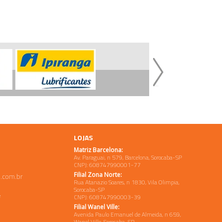
LOJAS
Matriz Barcelona:
Av. Paraguai, n 579, Barcelona, Sorocaba-SP
CNPJ: 608747990001-77
Filial Zona Norte:
.com.br
Rua Atanazio Soares, n 1830, Vila Olimpia,
Sorocaba-SP
e
CNPJ: 608747990003-39
Filial Wanel Ville:
Avenida Paulo Emanuel de Almeida, n 659,
Wanel Ville, Sorocaba-SP