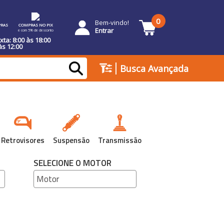
0
Bem-vindo!
RAS
COMPRAS NO PIX
Entrar
e com 5% de desconto
ta: 8:00 às 18:00
às 12:00
|
Busca Avançada
Retrovisores
Suspensão
Transmissão
SELECIONE O MOTOR