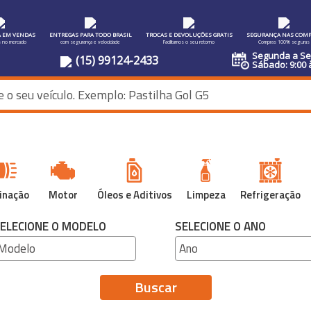
A EM VENDAS
ENTREGAS PARA TODO BRASIL
TROCAS E DEVOLUÇÕES GRATIS
SEGURANÇA NAS COMP
s no mercado
com segurança e velocidade
Facilitamos o seu retorno
Compras 100% seguras
Segunda a Sex
(15) 99124-2433
Sábado: 9:00 
inação
Motor
Óleos e Aditivos
Limpeza
Refrigeração
ELECIONE O MODELO
SELECIONE O ANO
Buscar