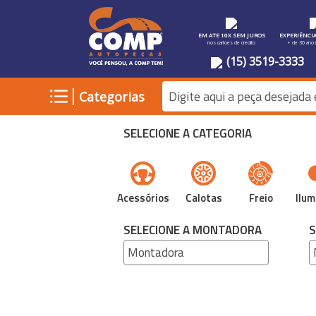
EM ATE 10X SEM JUROS
EXPERIÊNCI
nos cartoes de credito
+ de 30 ano
(15) 3519-3333
|
Categorias
SELECIONE A CATEGORIA
Acessórios
Calotas
Freio
Ilum
SELECIONE A MONTADORA
S