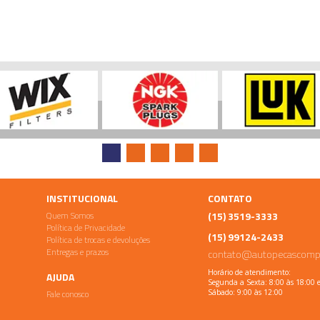
INSTITUCIONAL
CONTATO
Quem Somos
(15) 3519-3333
Política de Privacidade
(15) 99124-2433
Política de trocas e devoluções
Entregas e prazos
contato@autopecascomp
Horário de atendimento:
AJUDA
Segunda a Sexta: 8:00 às 18:00 
Fale conosco
Sábado: 9:00 às 12:00