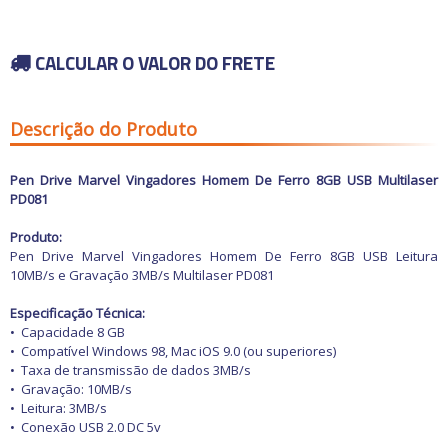
Carros antigos
Calhas de Chuva
Espelhos para
Chaves de fenda
Retrovisores
Capas de Banco
Chaves de impacto
Grades
Capas de Cobertura
Acessórios
Chaves Philips
Motocicletas
CALCULAR O VALOR DO FRETE
Guarnições
Capas de Estepes
Buchas e Coxins
Compressores de ar
Para-barros
Coifas e Bolas de câmbio
Iluminação
Elevadores automotivos
Para-choques
Consoles
Capacetes
Motor
Ofertas
Esmerilhadeiras
Paralamas
Engates
Câmaras de Pneus
Refrigeração
Descrição do Produto
Furadeiras e
Retrovisores
Forrações de porta e
Transmissão
Parafusadeiras
Suspensão
Grampos
Outros Acessórios
Ofertas especiais
Vestuário
Todos os
Jogos de Chaves
Outros
Molduras
departamentos
Outros Acessórios
Pen Drive Marvel Vingadores Homem De Ferro 8GB USB Multilaser
Macacos Hidráulicos
Painéis
PD081
Martelos
Palhetas limpadoras
Outras Ferramentas
Acessórios
Pestanas e Canaletas
Produto:
Outras Máquinas
Alarmes e Travas
Ponteiras de
Pen Drive Marvel Vingadores Homem De Ferro 8GB USB Leitura
Serras
parachoques
Buchas e Coxins
10MB/s e Gravação 3MB/s Multilaser PD081
Soquetes e Acessórios
Quebra sol
Cabos
Racks e Bagageiros
Carburador
Especificação Técnica:
Tapetes e Carpetes
Carros Antigos
•
Capacidade 8 GB
Volantes e Cubos
Casa e Jardim
•
Compatível Windows 98, Mac iOS 9.0 (ou superiores)
Elétrica
•
Taxa de transmissão de dados 3MB/s
Eletrônicos
•
Gravação: 10MB/s
Escapamentos
•
Leitura: 3MB/s
Faróis, Lanternas e
•
Conexão USB 2.0 DC 5v
Iluminação.