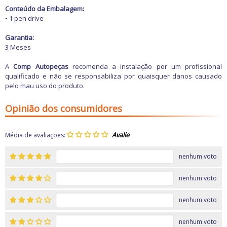
Freio
Conteúdo da Embalagem:
GPS e Acessórios
• 1 pen drive
Ignição
Injeção
Garantia:
Latarias e Acessórios
3 Meses
Maçanetas e Fechaduras
Máquinas e Ferramentas
A
Comp Autopeças
recomenda a instalação por um profissional
Motocicletas
qualificado e não se responsabiliza por quaisquer danos causado
Motor
pelo mau uso do produto.
Óleos e Aditivos
Ofertas
Produtos de limpeza
Opinião dos consumidores
Refrigeração
Rodas e Pneus
Sons e Vídeos
Média de avaliações:
Suspensão
Transmissão
nenhum voto
nenhum voto
nenhum voto
nenhum voto