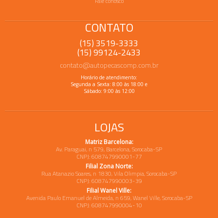
Fale conosco
CONTATO
(15) 3519-3333
(15) 99124-2433
contato@autopecascomp.com.br
Horário de atendimento:
Segunda a Sexta: 8:00 às 18:00 e
Sábado: 9:00 às 12:00
LOJAS
Matriz Barcelona:
Av. Paraguai, n 579, Barcelona, Sorocaba-SP
CNPJ: 608747990001-77
Filial Zona Norte:
Rua Atanazio Soares, n 1830, Vila Olimpia, Sorocaba-SP
CNPJ: 608747990003-39
Filial Wanel Ville:
Avenida Paulo Emanuel de Almeida, n 659, Wanel Ville, Sorocaba-SP
CNPJ: 608747990004-10