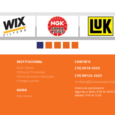
INSTITUCIONAL
CONTATO
Quem Somos
(15) 3519-3333
Política de Privacidade
(15) 99124-2433
Política de trocas e devoluções
Entregas e prazos
contato@autopecascomp
Horário de atendimento:
AJUDA
Segunda a Sexta: 8:00 às 18:00 
Fale conosco
Sábado: 9:00 às 12:00