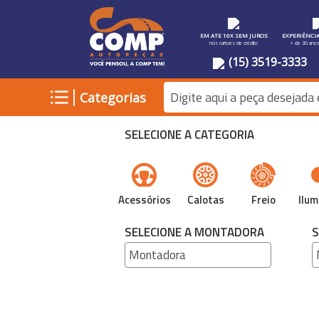
EM ATE 10X SEM JUROS
EXPERIÊNCI
nos cartoes de credito
+ de 30 ano
(15) 3519-3333
|
Categorias
SELECIONE A CATEGORIA
Acessórios
Calotas
Freio
Ilum
SELECIONE A MONTADORA
S