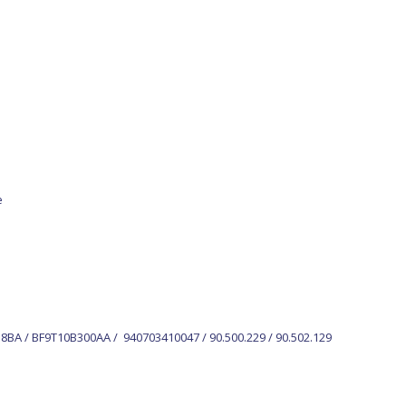
e
18BA / BF9T10B300AA /
940703410047 / 90.500.229 / 90.502.129