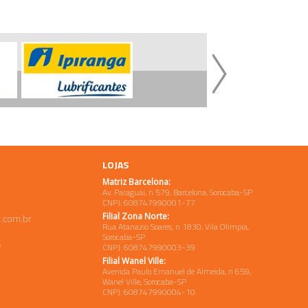
LOJAS
Matriz Barcelona:
Av. Paraguai, n 579, Barcelona, Sorocaba-SP
CNPJ: 608747990001-77
Filial Zona Norte:
.com.br
Rua Atanazio Soares, n 1830, Vila Olimpia,
Sorocaba-SP
e
CNPJ: 608747990003-39
Filial Wanel Ville:
Avenida Paulo Emanuel de Almeida, n 659,
Wanel Ville, Sorocaba-SP
CNPJ: 608747990004-10