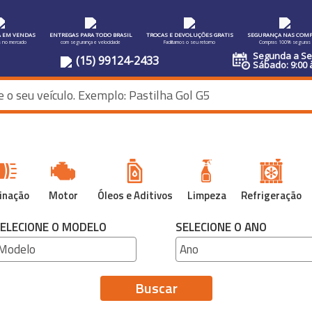
A EM VENDAS
ENTREGAS PARA TODO BRASIL
TROCAS E DEVOLUÇÕES GRATIS
SEGURANÇA NAS COMP
s no mercado
com segurança e velocidade
Facilitamos o seu retorno
Compras 100% seguras
Segunda a Sex
(15) 99124-2433
Sábado: 9:00 
inação
Motor
Óleos e Aditivos
Limpeza
Refrigeração
ELECIONE O MODELO
SELECIONE O ANO
Buscar