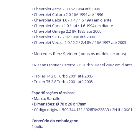
• Chevrolet Astra 2.0 16V 1994 até 1996
• Chevrolet Calibra 2.0 16V 1994 até 1996
• Chevrolet Celta 1.0 / 1.4 / 1.6 1994 em diante
• Chevrolet Corsa 1.0 / 1.4 / 1.6 1994 em diante
• Chevrolet Omega 2.2 8V 1995 até 2000
• Chevrolet S10 2.2 8V 1996 até 2000
• Chevrolet Vectra 2.0 / 2.2 / 2.4 8V / 16V 1997 até 2003
• Mercedes-Benz Sprinter (todos os modelos e anos)
• Nissan Frontier / Xterra 2.8 Turbo Diesel 2002 em diant
• Troller T4 2.8 Turbo 2001 até 2005
• Troller T5 2.8 Turbo 2001 até 2005
Especificações técnicas:
• Marca: Ranalle
• Dimensões: Ø 70 x 26 x 17mm
• Código original: 500.344.132 / 928F6A228AB / 2N1U10K0
Conteúdo da embalagem:
1 polia