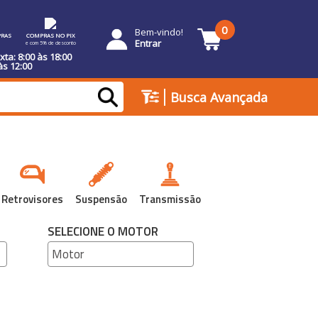
0
Bem-vindo!
RAS
COMPRAS NO PIX
Entrar
e com 5% de desconto
ta: 8:00 às 18:00
às 12:00
|
Busca Avançada
Retrovisores
Suspensão
Transmissão
SELECIONE O MOTOR