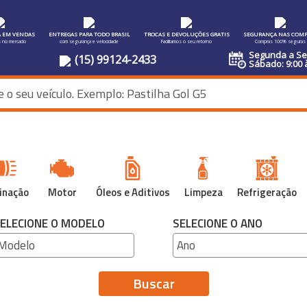
A EM VENDAS
ENTREGAS PARA TODO BRASIL
TROCAS E DEVOLUÇÕES GRATIS
SEGURANÇA NAS COMP
s no mercado
com segurança e velocidade
Facilitamos o seu retorno
Compras 100% seguras
Segunda a Sex
(15) 99124-2433
Sábado: 9:00 
inação
Motor
Óleos e Aditivos
Limpeza
Refrigeração
ELECIONE O MODELO
SELECIONE O ANO
Buscar