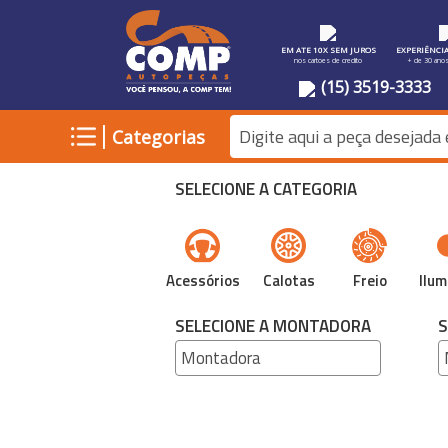
EM ATE 10X SEM JUROS
EXPERIÊNCI
nos cartoes de credito
+ de 30 ano
(15) 3519-3333
|
Categorias
SELECIONE A CATEGORIA
Acessórios
Calotas
Freio
Ilum
SELECIONE A MONTADORA
S