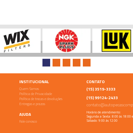
INSTITUCIONAL
CONTATO
Quem Somos
(15) 3519-3333
Política de Privacidade
(15) 99124-2433
Política de trocas e devoluções
Entregas e prazos
contato@autopecascomp
Horário de atendimento:
AJUDA
Segunda a Sexta: 8:00 às 18:00 
Fale conosco
Sábado: 9:00 às 12:00