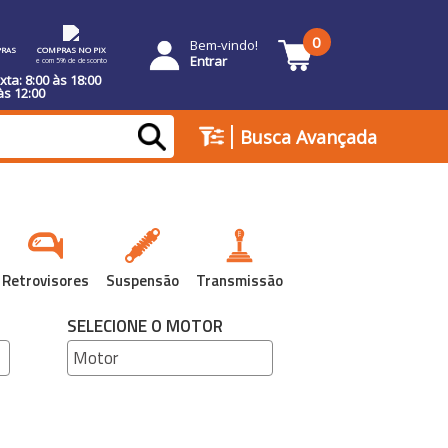
0
Bem-vindo!
RAS
COMPRAS NO PIX
Entrar
e com 5% de desconto
ta: 8:00 às 18:00
às 12:00
|
Busca Avançada
Retrovisores
Suspensão
Transmissão
SELECIONE O MOTOR