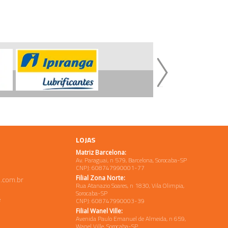
LOJAS
Matriz Barcelona:
Av. Paraguai, n 579, Barcelona, Sorocaba-SP
CNPJ: 608747990001-77
Filial Zona Norte:
.com.br
Rua Atanazio Soares, n 1830, Vila Olimpia,
Sorocaba-SP
e
CNPJ: 608747990003-39
Filial Wanel Ville:
Avenida Paulo Emanuel de Almeida, n 659,
Wanel Ville, Sorocaba-SP