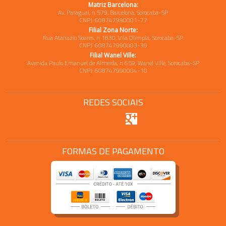
Matriz Barcelona:
Av. Paraguai, n 579, Barcelona, Sorocaba-SP
CNPJ: 608747990001-77
Filial Zona Norte:
Rua Atanazio Soares, n 1830, Vila Olimpia, Sorocaba-SP
CNPJ: 608747990003-39
Filial Wanel Ville:
Avenida Paulo Emanuel de Almeida, n 659, Wanel Ville, Sorocaba-SP
CNPJ: 608747990004-10
REDES SOCIAIS
FORMAS DE PAGAMENTO