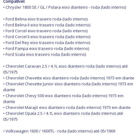
Freio
Compatível:
GPS e Acessórios
• Chrysler 1800 SE / GL / Polara eixo dianteiro - roda (lado interno)
Ignição
Injeção
• Ford Belina eixo traseiro roda (lado interno)
Latarias e Acessórios
• Ford Belina II eixo traseiro roda (lado interno)
Maçanetas e Fechaduras
• Ford Corcel eixo traseiro roda (lado interno)
Máquinas e Ferramentas
• Ford Corcel II eixo traseiro roda (lado interno)
Motocicletas
• Ford Del Rey eixo traseiro roda (lado interno)
Motor
• Ford Pampa eixo traseiro roda (lado interno)
Óleos e Aditivos
• Ford Scala eixo traseiro roda (lado interno)
Ofertas
Produtos de limpeza
• Chevrolet Caravan 2.5 / 4.1L eixo dianteiro roda (lado interno) até
Refrigeração
05/1975
Rodas e Pneus
• Chevrolet Chevette eixo dianteiro roda (lado interno) 1973 em diante
Sons e Vídeos
• Chevrolet Chevette Junior eixo dianteiro roda (lado interno) 1973 em
Suspensão
diante
Transmissão
• Chevrolet Chevy 500 eixo dianteiro roda (lado interno) 1973 em
diante
• Chevrolet Marajó eixo dianteiro roda (lado interno) 1973 em diante
• Chevrolet Opala 2.5 / 4.1L eixo dianteiro roda (lado interno) até
05/1975
• Volkswagen 1600 / 1600TL - roda (lado interno) até 05/1969