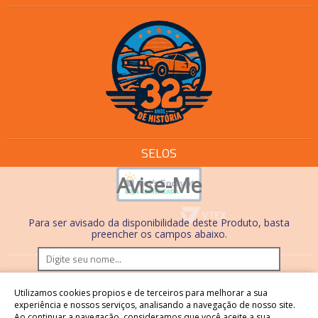
SELOS
Avise-Me
Para ser avisado da disponibilidade deste Produto, basta
preencher os campos abaixo.
Os preços e condições de pagamento são válidos
Utilizamos cookies propios e de terceiros para melhorar a sua
somente em compras realizadas no site. Nas lojas físicas,
experiência e nossos serviços, analisando a navegação de nosso site.
Ao continuar a navegação, consideramos que você aceite a sua