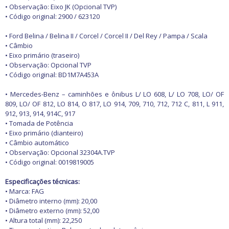
• Observação: Eixo JK (Opcional TVP)
• Código original: 2900 / 623120
• Ford Belina / Belina II / Corcel / Corcel II / Del Rey / Pampa / Scala
• Câmbio
• Eixo primário (traseiro)
• Observação: Opcional TVP
• Código original: BD1M7A453A
• Mercedes-Benz – caminhões e ônibus L/ LO 608, L/ LO 708, LO/ OF
809, LO/ OF 812, LO 814, O 817, LO 914, 709, 710, 712, 712 C, 811, L 911,
912, 913, 914, 914C, 917
• Tomada de Potência
• Eixo primário (dianteiro)
• Câmbio automático
• Observação: Opcional 32304A.TVP
• Código original: 0019819005
Especificações técnicas:
• Marca: FAG
• Diâmetro interno (mm): 20,00
• Diâmetro externo (mm): 52,00
• Altura total (mm): 22,250