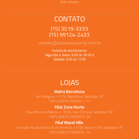
Fale conosco
CONTATO
(15) 3519-3333
(15) 99124-2433
contato@autopecascomp.com.br
Horário de atendimento:
Segunda a Sexta: 8:00 às 18:00 e
Sábado: 9:00 às 12:00
LOJAS
Matriz Barcelona:
Av. Paraguai, n 579, Barcelona, Sorocaba-SP
CNPJ: 608747990001-77
Filial Zona Norte:
Rua Atanazio Soares, n 1830, Vila Olimpia, Sorocaba-SP
CNPJ: 608747990003-39
Filial Wanel Ville:
Avenida Paulo Emanuel de Almeida, n 659, Wanel Ville, Sorocaba-SP
CNPJ: 608747990004-10