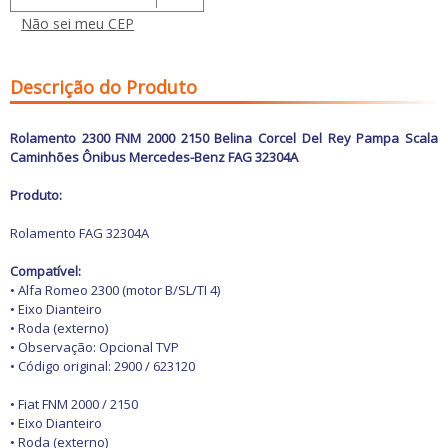
Freio
GPS e Acessórios
Não sei meu CEP
Ignição
Injeção
Latarias e Acessórios
Descrição do Produto
Maçanetas e Fechaduras
Máquinas e Ferramentas
Motocicletas
Rolamento 2300 FNM 2000 2150 Belina Corcel Del Rey Pampa Scala
Motor
Caminhões Ônibus Mercedes-Benz FAG 32304A
Óleos e Aditivos
Ofertas
Produto:
Produtos de limpeza
Refrigeração
Rolamento FAG 32304A
Rodas e Pneus
Sons e Vídeos
Compatível:
Suspensão
• Alfa Romeo 2300 (motor B/SL/TI 4)
Transmissão
• Eixo Dianteiro
• Roda (externo)
• Observação: Opcional TVP
• Código original: 2900 / 623120
• Fiat FNM 2000 / 2150
• Eixo Dianteiro
• Roda (externo)