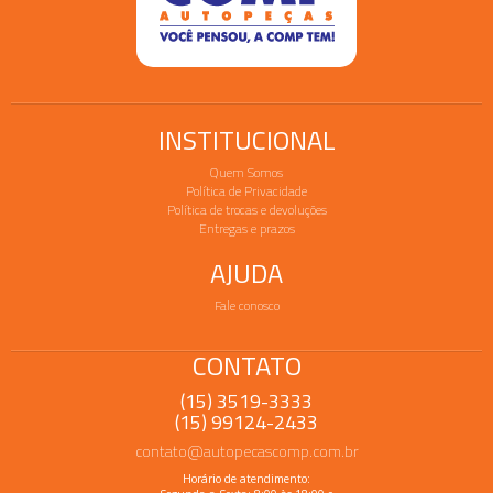
INSTITUCIONAL
Quem Somos
Política de Privacidade
Política de trocas e devoluções
Entregas e prazos
AJUDA
Fale conosco
CONTATO
(15) 3519-3333
(15) 99124-2433
contato@autopecascomp.com.br
Horário de atendimento: