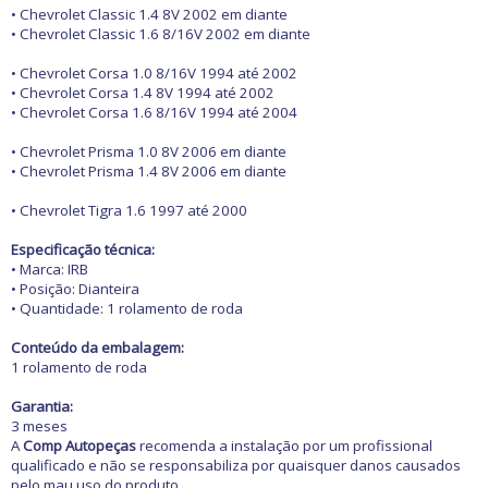
Freio
• Chevrolet Classic 1.4 8V 2002 em diante
GPS e Acessórios
• Chevrolet Classic 1.6 8/16V 2002 em diante
Ignição
Injeção
• Chevrolet Corsa 1.0 8/16V 1994 até 2002
Latarias e Acessórios
• Chevrolet Corsa 1.4 8V 1994 até 2002
Maçanetas e Fechaduras
• Chevrolet Corsa 1.6 8/16V 1994 até 2004
Máquinas e Ferramentas
Motocicletas
• Chevrolet Prisma 1.0 8V 2006 em diante
Motor
• Chevrolet Prisma 1.4 8V 2006 em diante
Óleos e Aditivos
Ofertas
• Chevrolet Tigra 1.6 1997 até 2000
Produtos de limpeza
Refrigeração
Especificação técnica:
Rodas e Pneus
• Marca: IRB
• Posição: Dianteira
Sons e Vídeos
• Quantidade: 1 rolamento de roda
Suspensão
Transmissão
Conteúdo da embalagem:
1 rolamento de roda
Garantia:
3 meses
A
Comp Autopeças
recomenda a instalação por um profissional
qualificado e não se responsabiliza por quaisquer danos causados
pelo mau uso do produto.