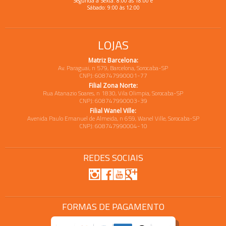
Segunda a Sexta: 8:00 às 18:00 e
Sábado: 9:00 às 12:00
LOJAS
Matriz Barcelona:
Av. Paraguai, n 579, Barcelona, Sorocaba-SP
CNPJ: 608747990001-77
Filial Zona Norte:
Rua Atanazio Soares, n 1830, Vila Olimpia, Sorocaba-SP
CNPJ: 608747990003-39
Filial Wanel Ville:
Avenida Paulo Emanuel de Almeida, n 659, Wanel Ville, Sorocaba-SP
CNPJ: 608747990004-10
REDES SOCIAIS
FORMAS DE PAGAMENTO