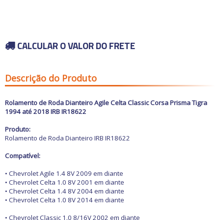
Carros antigos
Calhas de Chuva
Espelhos para
Chaves de fenda
Retrovisores
Capas de Banco
Chaves de impacto
Grades
Capas de Cobertura
Acessórios
Chaves Philips
Motocicletas
Guarnições
Capas de Estepes
Buchas e Coxins
Compressores de ar
Para-barros
Coifas e Bolas de câmbio
Iluminação
CALCULAR O VALOR DO FRETE
Elevadores automotivos
Para-choques
Consoles
Capacetes
Motor
Ofertas
Esmerilhadeiras
Paralamas
Engates
Câmaras de Pneus
Refrigeração
Furadeiras e
Retrovisores
Forrações de porta e
Transmissão
Parafusadeiras
Suspensão
Grampos
Outros Acessórios
Ofertas especiais
Descrição do Produto
Vestuário
Todos os
Jogos de Chaves
Outros
Molduras
departamentos
Outros Acessórios
Macacos Hidráulicos
Painéis
Martelos
Palhetas limpadoras
Rolamento de Roda Dianteiro Agile Celta Classic Corsa Prisma Tigra
Outras Ferramentas
Acessórios
Pestanas e Canaletas
1994 até 2018
IRB IR18622
Outras Máquinas
Alarmes e Travas
Ponteiras de
Serras
parachoques
Buchas e Coxins
Produto:
Soquetes e Acessórios
Quebra sol
Rolamento de Roda Dianteiro IRB IR18622
Cabos
Racks e Bagageiros
Carburador
Tapetes e Carpetes
Compatível:
Carros Antigos
Volantes e Cubos
Casa e Jardim
• Chevrolet Agile 1.4 8V
2009 em diante
Elétrica
• Chevrolet Celta 1.0 8V 2001 em diante
Eletrônicos
• Chevrolet Celta 1.4 8V 2004 em diante
Escapamentos
• Chevrolet Celta 1.0 8V 2014 em diante
Faróis, Lanternas e
Iluminação.
• Chevrolet Classic 1.0 8/16V 2002 em diante